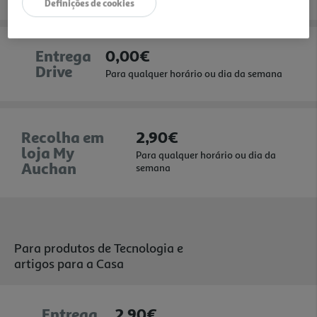
Definições de cookies
Entrega
0,00€
Drive
Para qualquer horário ou dia da semana
Recolha em
2,90€
loja My
Para qualquer horário ou dia da
Auchan
semana
Para produtos de Tecnologia e
artigos para a Casa
Entrega
2,90€