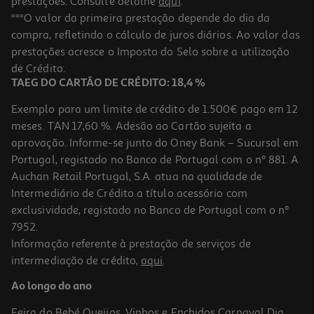
prestações. Consulte detalhe
aqui
.
***O valor da primeira prestação depende do dia da
compra, refletindo o cálculo de juros diários. Ao valor das
prestações acresce o Imposto do Selo sobre a utilização
de Crédito.
TAEG DO CARTÃO DE CRÉDITO: 18,4 %
Exemplo para um limite de crédito de 1.500€ pago em 12
meses. TAN 17,60 %. Adesão ao Cartão sujeita a
aprovação. Informe-se junto do Oney Bank – Sucursal em
Portugal, registado no Banco de Portugal com o nº 881. A
Auchan Retail Portugal, S.A. atua na qualidade de
Intermediário de Crédito a título acessório com
exclusividade, registado no Banco de Portugal com o nº
7952.
Informação referente à prestação de serviços de
intermediação de crédito,
aqui
.
Ao longo do ano
Feira do Bebé
Queijos, Vinhos e Enchidos
Carnaval
Dia