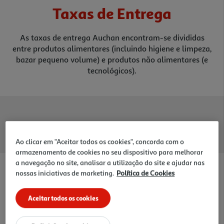
Taxas de Entrega
As taxas de entrega Auchan encontram-se divididas
entre
produtos alimentares (incluindo higiene e limpeza,
bazar
pequeno volume) e produtos não alimentares (e
tecnológicos).
Para Produtos Alimentares, Higiene
e Limpeza, Bazar Pequeno Volume
Ao clicar em "Aceitar todos os cookies", concorda com o
armazenamento de cookies no seu dispositivo para melhorar
a navegação no site, analisar a utilização do site e ajudar nas
Entrega
5,99€
nossas iniciativas de marketing.
Política de Cookies
em Casa
Todos os dias até às 20h, exceto domingos
Aceitar todos os cookies
7,90€
Domingos / Encomendas expresso