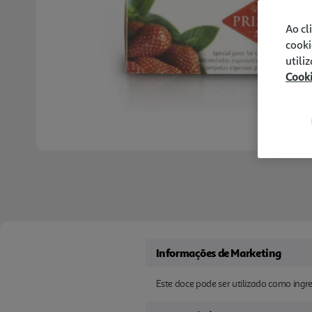
Ao cl
cooki
utili
Cook
Informações de Marketing
Este doce pode ser utilizado como ing