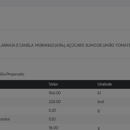
 LARANJA E CANELA. MORANGO (65%), AÇÚCAR E SUMO DE LIMÃO. TOMATE
:Não Preparado
Valor
Unidade
946.00
kJ
226.00
kcal
0.20
g
urados
0.10
56.00
g