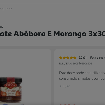
squisar
as
mate Abóbora E Morango 3x3
5.0
(3)
Faça a sua 
Leu
3
Ref. / EAN:
5605466906306
avaliações.
Link
Este doce pode ser utiliza
para
consumido simples acompanh
a
mesma
iogurte natural
página.
35 €/Kg