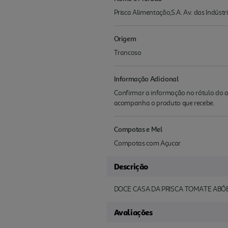
Prisca Alimentação,S.A. Av. das Indúst
Origem
Trancoso
Informação Adicional
Confirmar a informação no rótulo do a
acompanha o produto que recebe.
Compotas e Mel
Compotas com Açucar
Descrição
DOCE CASA DA PRISCA TOMATE ABÓ
Avaliações