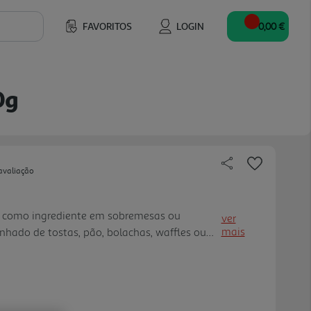
FAVORITOS
LOGIN
0,00 €
0g
avaliação
do como ingrediente em sobremesas ou
ver
mais
ado de tostas, pão, bolachas, waffles ou