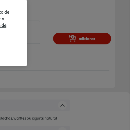
to de
r a
a de
adicionar
achas, waffles ou iogurte natural