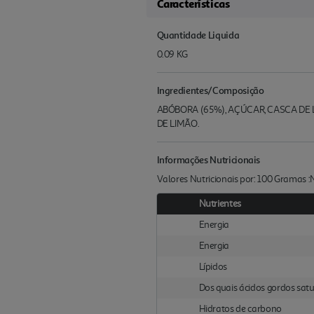
Características
Quantidade Liquida
0.09 KG
Ingredientes/Composição
ABÓBORA (65%), AÇÚCAR, CASCA DE
DE LIMÃO.
Informações Nutricionais
Valores Nutricionais por: 100 Gramas 
Nutrientes
Energia
Energia
Lípidos
Dos quais ácidos gordos sat
Hidratos de carbono