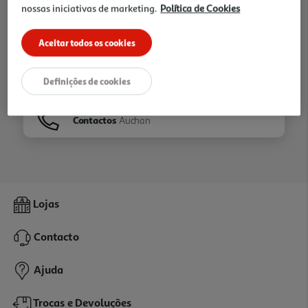
nossas iniciativas de marketing.
Política de Cookies
Ir para
Homepage
Aceitar todos os cookies
Veja os nossos
Folhetos
Definições de cookies
Contactos
Auchan
Lojas
Contacto
Ajuda
Trocas e Devoluções