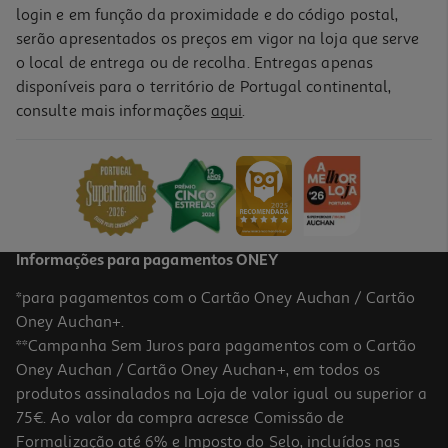
login e em função da proximidade e do código postal,
serão apresentados os preços em vigor na loja que serve
o local de entrega ou de recolha. Entregas apenas
disponíveis para o território de Portugal continental,
consulte mais informações
aqui
.
Informações para pagamentos ONEY
*para pagamentos com o Cartão Oney Auchan / Cartão
Oney Auchan+.
**Campanha Sem Juros para pagamentos com o Cartão
Oney Auchan / Cartão Oney Auchan+, em todos os
produtos assinalados na Loja de valor igual ou superior a
75€. Ao valor da compra acresce Comissão de
Formalização até 6% e Imposto do Selo, incluídos nas