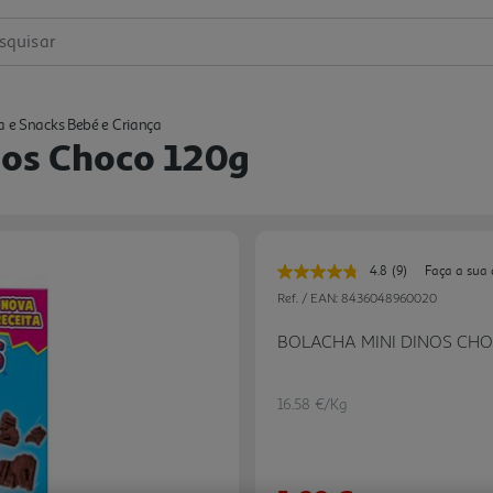
squisar
 e Snacks Bebé e Criança
nos Choco 120g
4.8
(9)
Faça a sua 
Leu
9
Ref. / EAN:
8436048960020
avaliações.
Link
BOLACHA MINI DINOS CH
para
a
mesma
página.
16.58 €/Kg