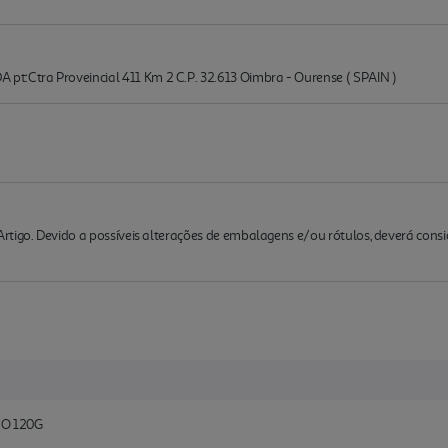
Ctra Proveincial 411 Km 2 C.P. 32.613 Oimbra - Ourense ( SPAIN )
rtigo. Devido a possíveis alterações de embalagens e/ou rótulos, deverá cons
O 120G