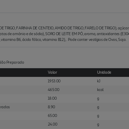
E TRIGO, FARINHA DE CENTEIO, AMIDO DE TRIGO, FARELO DE TRIGO), açúcar, óle
atos de amónio e de sódio), SORO DE LEITE EM PÓ, aroma, antioxidantes (E304,
 vitamina B6, ácido fólico, vitamina B12), . Pode conter vestígios de Ovos, Soja.
:Não Preparado
Valor
Unidade
1953.00
kJ
465.00
kcal
18.00
g
urados
8.90
g
65.00
g
24.00
g