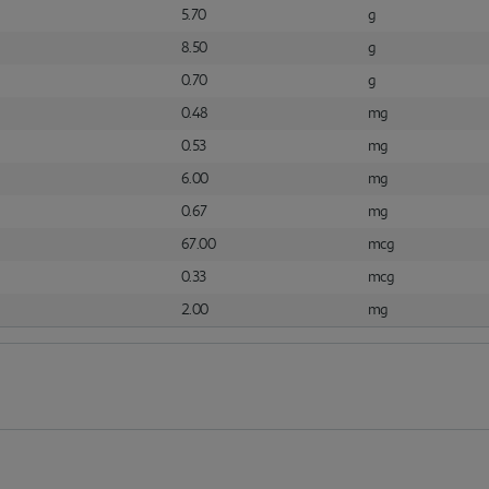
5.70
g
8.50
g
0.70
g
0.48
mg
0.53
mg
6.00
mg
0.67
mg
67.00
mcg
0.33
mcg
2.00
mg