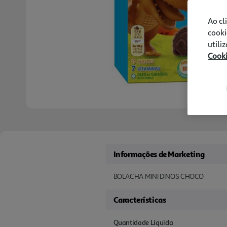
Ao cl
cooki
utili
Cook
Informações de Marketing
BOLACHA MINI DINOS CHOCO
Características
Quantidade Liquida