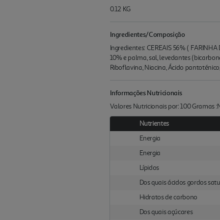
0.12 KG
Ingredientes/Composição
Ingredientes: CEREAIS 56% ( FARINHA D
10% e palma, sal, levedantes (bicarbon
Riboflavina, Niacina, Ácido pantoténico,
Informações Nutricionais
Valores Nutricionais por: 100 Gramas 
Nutrientes
Energia
Energia
Lípidos
Dos quais ácidos gordos sat
Hidratos de carbono
Dos quais açúcares