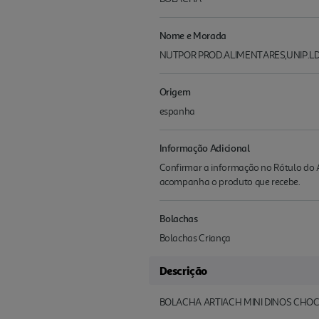
Nome e Morada
NUTPOR PROD.ALIMENTARES,UNIP.LDA pt:
Origem
espanha
Informação Adicional
Confirmar a informação no Rótulo do A
acompanha o produto que recebe.
Bolachas
Bolachas Criança
Descrição
BOLACHA ARTIACH MINI DINOS CHOC