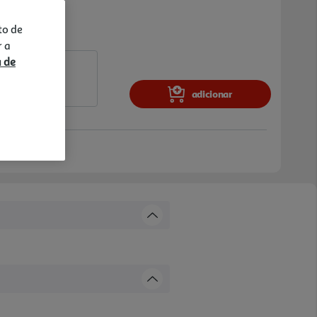
to de
r a
a de
adicionar