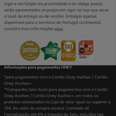
login e em função da proximidade e do código postal,
serão apresentados os preços em vigor na loja que serve
o local de entrega ou de recolha. Entregas apenas
disponíveis para o território de Portugal continental,
consulte mais informações
aqui
.
Informações para pagamentos ONEY
*para pagamentos com o Cartão Oney Auchan / Cartão
Oney Auchan+.
**Campanha Sem Juros para pagamentos com o Cartão
Oney Auchan / Cartão Oney Auchan+, em todos os
produtos assinalados na Loja de valor igual ou superior a
75€. Ao valor da compra acresce Comissão de
Formalização até 6% e Imposto do Selo, incluídos nas