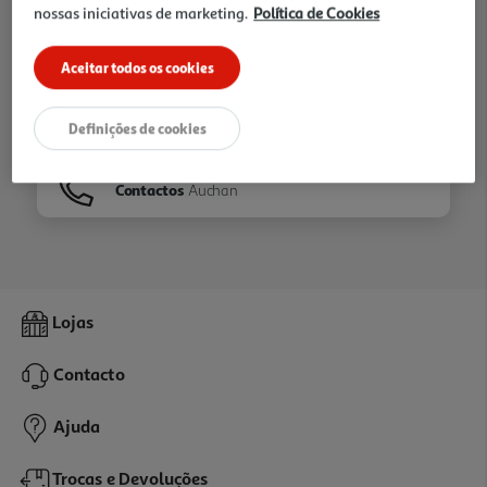
nossas iniciativas de marketing.
Política de Cookies
Ir para
Homepage
Aceitar todos os cookies
Veja os nossos
Folhetos
Definições de cookies
Contactos
Auchan
Lojas
Contacto
Ajuda
Trocas e Devoluções