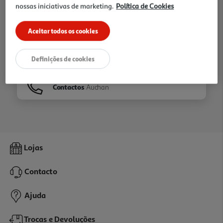
nossas iniciativas de marketing.
Política de Cookies
Ir para
Homepage
Aceitar todos os cookies
Veja os nossos
Folhetos
Definições de cookies
Contactos
Auchan
Lojas
Contacto
Ajuda
Trocas e Devoluções