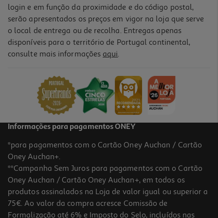
login e em função da proximidade e do código postal,
serão apresentados os preços em vigor na loja que serve
o local de entrega ou de recolha. Entregas apenas
disponíveis para o território de Portugal continental,
consulte mais informações
aqui
.
Informações para pagamentos ONEY
*para pagamentos com o Cartão Oney Auchan / Cartão
Oney Auchan+.
**Campanha Sem Juros para pagamentos com o Cartão
Oney Auchan / Cartão Oney Auchan+, em todos os
produtos assinalados na Loja de valor igual ou superior a
75€. Ao valor da compra acresce Comissão de
Formalização até 6% e Imposto do Selo, incluídos nas