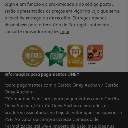
login e em função da proximidade e do código postal,
serão apresentados os preços em vigor na loja que serve
o local de entrega ou de recolha. Entregas apenas
disponíveis para o território de Portugal continental,
consulte mais informações
aqui
.
Informações para pagamentos ONEY
*para pagamentos com o Cartão Oney Auchan / Cartão
Oney Auchan+.
**Campanha Sem Juros para pagamentos com o Cartão
Oney Auchan / Cartão Oney Auchan+, em todos os
produtos assinalados na Loja de valor igual ou superior a
75€. Ao valor da compra acresce Comissão de
Formalização até 6% e Imposto do Selo, incluídos nas