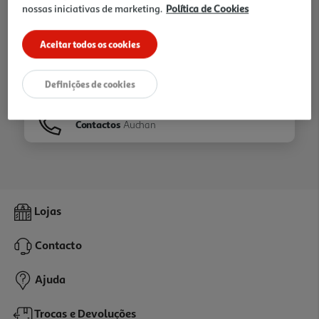
nossas iniciativas de marketing.
Política de Cookies
Ir para
Homepage
Aceitar todos os cookies
Veja os nossos
Folhetos
Definições de cookies
Contactos
Auchan
Lojas
Contacto
Ajuda
Trocas e Devoluções