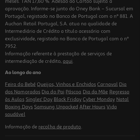
meses. TAN 17,60 %. Adesão ao Cartão sujeita a
aprovação. Informe-se junto do Oney Bank – Sucursal em
Portugal, registado no Banco de Portugal com o nº 881. A
Auchan Retail Portugal, S.A. atua na qualidade de
Intermediário de Crédito a título acessório com
exclusividade, registado no Banco de Portugal com o nº
7952.
Informação referente à prestação de serviços de
intermediação de crédito,
aqui
.
Ao longo do ano
Feira do Bebé
Queijos, Vinhos e Enchidos
Carnaval
Dia
dos Namorados
Dia do Pai
Páscoa
Dia da Mãe
Regresso
às Aulas
Singles' Day
Black Friday
Cyber Monday
Natal
Boxing Days
Samsung Unpacked
After Hours
Vida
saudável
Informação de
recolha de produto
.