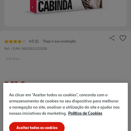
4.0
(1)
Faça a sua avaliação
Leu
uma
Ref. / EAN:
5600382220208
avaliação.
Link
0.31 €/un
para
a
mesma
página.
9,21 €
Ao clicar em "Aceitar todos os cookies", concorda com o
Notas de preparação
armazenamento de cookies no seu dispositivo para melhorar
a navegação no site, analisar a utilização do site e ajudar nas
nossas iniciativas de marketing.
Política de Cookies
Aceitar todos os cookies