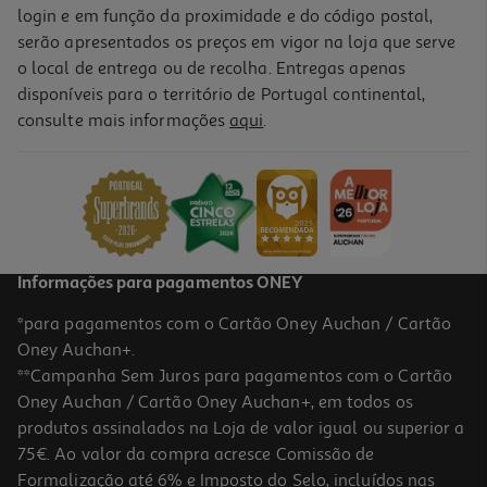
login e em função da proximidade e do código postal,
serão apresentados os preços em vigor na loja que serve
o local de entrega ou de recolha. Entregas apenas
disponíveis para o território de Portugal continental,
consulte mais informações
aqui
.
Informações para pagamentos ONEY
*para pagamentos com o Cartão Oney Auchan / Cartão
Oney Auchan+.
**Campanha Sem Juros para pagamentos com o Cartão
Oney Auchan / Cartão Oney Auchan+, em todos os
produtos assinalados na Loja de valor igual ou superior a
75€. Ao valor da compra acresce Comissão de
Formalização até 6% e Imposto do Selo, incluídos nas