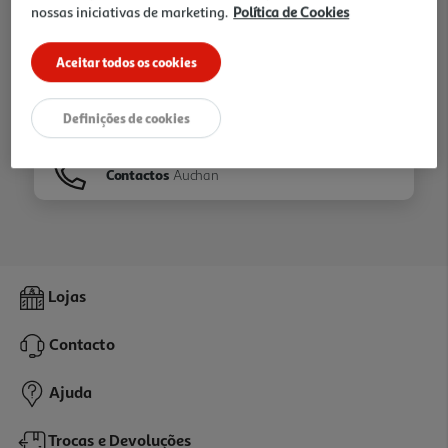
nossas iniciativas de marketing.
Política de Cookies
Ir para
Homepage
Aceitar todos os cookies
Veja os nossos
Folhetos
Definições de cookies
Contactos
Auchan
Lojas
Contacto
Ajuda
Trocas e Devoluções