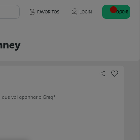
FAVORITOS
LOGIN
0,00 €
inney
á que vai apanhar o Greg?