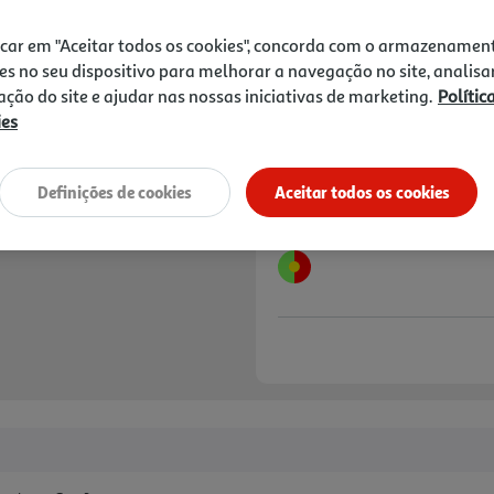
16,99 €
PVP de editor
10,19 €
icar em "Aceitar todos os cookies", concorda com o armazenamen
Promoção:
de 31/7/2026 a 31/8/2026
es no seu dispositivo para melhorar a navegação no site, analisa
zação do site e ajudar nas nossas iniciativas de marketing.
Polític
Notas de preparação
ies
Definições de cookies
Aceitar todos os cookies