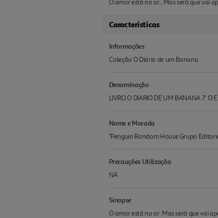
O amor está no ar.. Mas será que vai a
Características
Informações
Coleção O Diário de um Banana
Denominação
LIVRO O DIARIO DE UM BANANA 7: O
Nome e Morada
"Penguin Random House Grupo Editoria
Precauções Utilização
NA
Sinopse
O amor está no ar. Mas será que vai ap