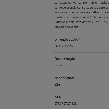
consegue convencer nenhuma miúda a ac
serve de grande consolo. De repente, a 
Rowley é o único desemparelhado. Só q
o sétimo volume da série O Diário de 
Banana e pelo Jeff Kinney!» The Sun «
The Independent
Dimensões LxAxP
140X21X2 cm
Encadernação
Capa dura
Nº de páginas
224
ISBN
9789897071188