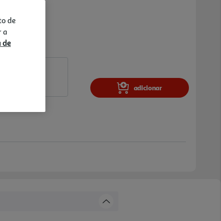
to de
r a
a de
adicionar