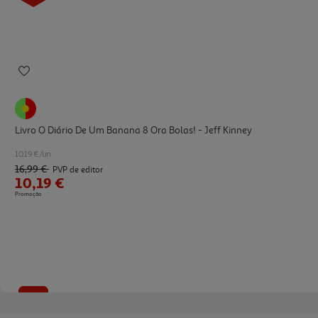
Livro O Diário De Um Banana 8 Ora Bolas! - Jeff Kinney
10.19 €/un
16,99 €
PVP de editor
10,19 €
Promoção
-40%