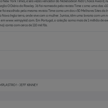
1 do New York Times, e seis vezes vencedor do Nickelodeon Kids' Choice Award, na
eção O Diário do Rowley. Já foi nomeado pela revista Time c omo uma das «1
e foi escolhido pela mesma revista Time como um dos «50 Melhores Sites da In
a Nova Ingla terra, onde vive com a mulher. Juntos, têm uma livraria com um 
icial em www.wimpykid.com. Em Portugal, a coleção soma mais de 1 milhão de e
 conta com cerca de 110 mil fãs.
MPLASTRO ! - JEFF KINNEY