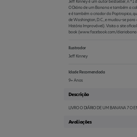
Jeff Kinney é um autor bestseller, n.º 
O Diário de um Banana e também a col
e é também o criador do Poptropica, qu
de Washington, D.C., e mudou-se para 
História Improvável). Visita o site of
book (www.facebook.com/diariobanana)
Ilustrador
Jeff Kinney
Idade Recomendada
9+ Anos
Descrição
LIVRO O DIÁRIO DE UM BANANA 7 O E
Avaliações