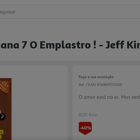
squisar
ana 7 O Emplastro ! - Jeff K
Faça a sua avaliação
Ref. / EAN:
9789897071188
O amor está no ar.. Mas ser
10.19 €/un
-40%