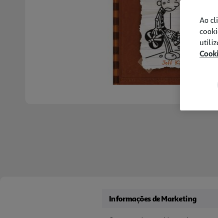
Ao cl
cooki
utili
Cook
Informações de Marketing