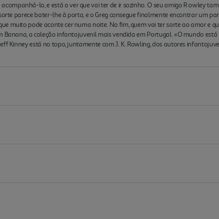
ompanhá-lo, e está a ver que vai ter de ir sozinho. O seu amigo R owley ta
sorte parece bater-lhe à porta, e o Greg consegue finalmente encontrar um par 
ue muito pode aconte cer numa noite. No fim, quem vai ter sorte ao amor e q
um Banana, a coleção infantojuvenil mais vendida em Portugal. «O mundo está 
Jeff Kinney está no topo, juntamente com J. K. Rowling, dos autores infantoj