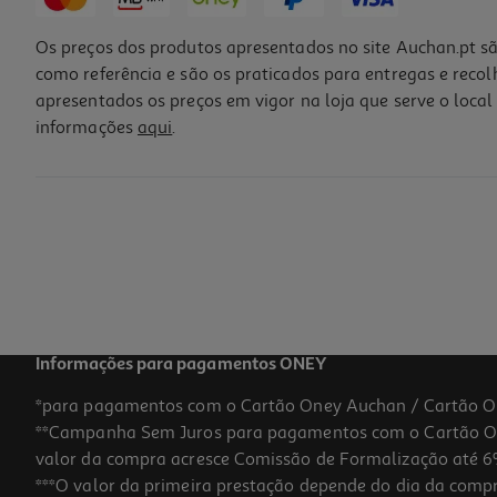
Os preços dos produtos apresentados no site Auchan.pt sã
como referência e são os praticados para entregas e reco
apresentados os preços em vigor na loja que serve o local 
informações
aqui
.
Botao De Fecho Baquelite Com Parafuso Celar
3.75 €/un
3,75 €
Informações para pagamentos ONEY
*para pagamentos com o Cartão Oney Auchan / Cartão O
**Campanha Sem Juros para pagamentos com o Cartão Oney
valor da compra acresce Comissão de Formalização até 6%
***O valor da primeira prestação depende do dia da compra,