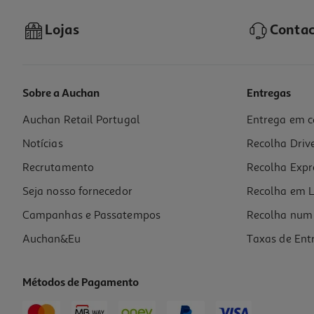
Lojas
Contac
Sobre a Auchan
Entregas
Auchan Retail Portugal
Entrega em c
Junta Vedação Silicone Actuel Para Panela Pressão 22cm
Notícias
Recolha Driv
7.99 €/un
Recrutamento
Recolha Expr
7,99 €
Seja nosso fornecedor
Recolha em L
Campanhas e Passatempos
Recolha num 
Auchan&Eu
Taxas de Ent
Métodos de Pagamento