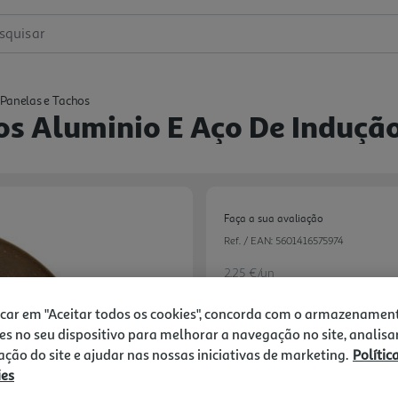
squisar
 Panelas e Tachos
os Aluminio E Aço De Induç
Faça a sua avaliação
Ref. / EAN:
5601416575974
2.25 €/un
icar em "Aceitar todos os cookies", concorda com o armazenamen
es no seu dispositivo para melhorar a navegação no site, analisa
2,25 €
zação do site e ajudar nas nossas iniciativas de marketing.
Polític
ies
Notas de preparação