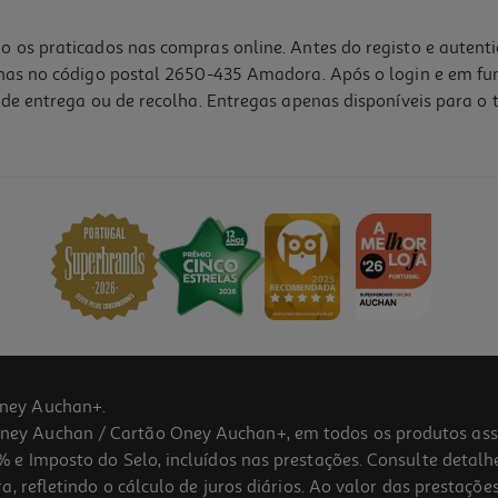
o os praticados nas compras online. Antes do registo e autent
lhas no código postal 2650-435 Amadora. Após o login e em fu
de entrega ou de recolha. Entregas apenas disponíveis para o t
ney Auchan+.
 Auchan / Cartão Oney Auchan+, em todos os produtos assina
 e Imposto do Selo, incluídos nas prestações. Consulte detal
 refletindo o cálculo de juros diários. Ao valor das prestações