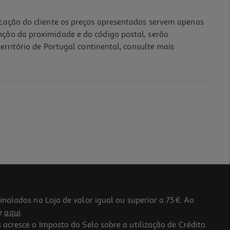
icação do cliente os preços apresentados servem apenas
nção da proximidade e do código postal, serão
erritório de Portugal continental, consulte mais
lados na Loja de valor igual ou superior a 75€. Ao
he
aqui
.
 acresce o Imposto do Selo sobre a utilização de Crédito.