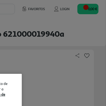
FAVORITOS
LOGIN
0,00 €
ão 621000019940a
to de
r a
a de