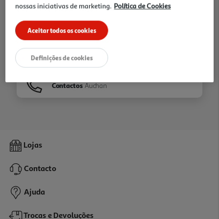
nossas iniciativas de marketing.
Política de Cookies
Ir para
Homepage
Aceitar todos os cookies
Veja os nossos
Folhetos
Definições de cookies
Contactos
Auchan
Lojas
Contacto
Ajuda
Trocas e Devoluções