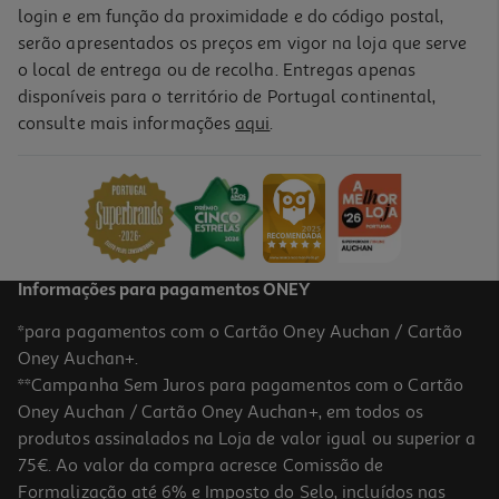
login e em função da proximidade e do código postal,
serão apresentados os preços em vigor na loja que serve
o local de entrega ou de recolha. Entregas apenas
disponíveis para o território de Portugal continental,
consulte mais informações
aqui
.
Informações para pagamentos ONEY
*para pagamentos com o Cartão Oney Auchan / Cartão
Oney Auchan+.
**Campanha Sem Juros para pagamentos com o Cartão
Oney Auchan / Cartão Oney Auchan+, em todos os
produtos assinalados na Loja de valor igual ou superior a
75€. Ao valor da compra acresce Comissão de
Formalização até 6% e Imposto do Selo, incluídos nas