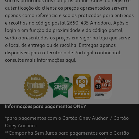
são os praticados nas compras online. Antes do registo e
autenticação do cliente os preços apresentados servem
apenas como referência e são os praticados para entregas
e recolhas no código postal 2650-435 Amadora. Após o
login e em função da proximidade e do código postal,
-20%
serão apresentados os preços em vigor na loja que serve
o local de entrega ou de recolha. Entregas apenas
disponíveis para o território de Portugal continental,
consulte mais informações
aqui
.
Livro Dream Team Grammar - Inglês - 5.º E 6.º Anos
13.28 €/un
16,60 €
PVP de editor
13,28 €
Promoção
Informações para pagamentos ONEY
*para pagamentos com o Cartão Oney Auchan / Cartão
Oney Auchan+.
**Campanha Sem Juros para pagamentos com o Cartão