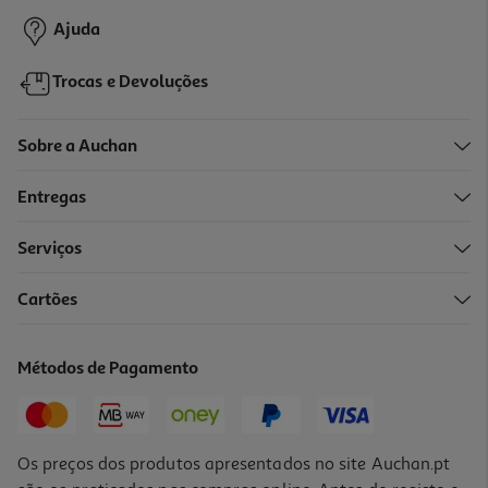
Ajuda
Trocas e Devoluções
Sobre a Auchan
Entregas
-20%
Serviços
Cartões
Livro Plim! Gramática Exercícios 4.º Ano
6.8 €/un
Métodos de Pagamento
8,50 €
PVP de editor
6,80 €
Promoção
Os preços dos produtos apresentados no site Auchan.pt