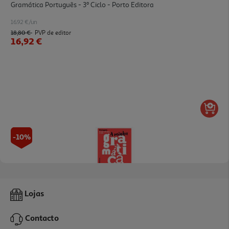
Gramática Português - 3º Ciclo - Porto Editora
16.92 €/un
18,80 €
PVP de editor
16,92 €
-10%
Livro A Minha Gramática Prática 3.º Ciclo
Lojas
14.94 €/un
16,60 €
PVP de editor
Contacto
14,94 €