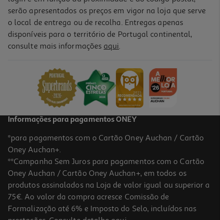
serão apresentados os preços em vigor na loja que serve
o local de entrega ou de recolha. Entregas apenas
disponíveis para o território de Portugal continental,
5.0
(2)
consulte mais informações
aqui
.
Cartolina Mab Branca 50x65cm
0.95 €/un
0,95 €
Informações para pagamentos ONEY
*para pagamentos com o Cartão Oney Auchan / Cartão
Oney Auchan+.
**Campanha Sem Juros para pagamentos com o Cartão
Oney Auchan / Cartão Oney Auchan+, em todos os
produtos assinalados na Loja de valor igual ou superior a
75€. Ao valor da compra acresce Comissão de
Formalização até 6% e Imposto do Selo, incluídos nas