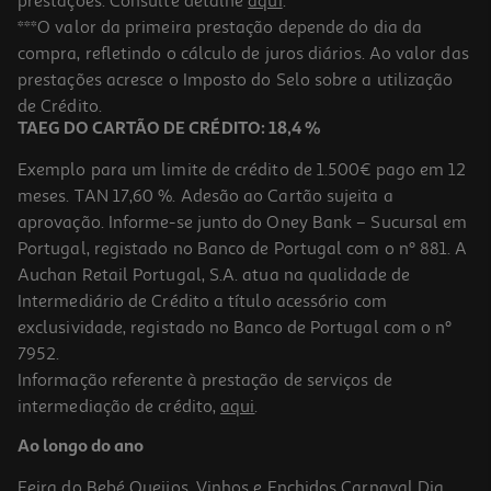
prestações. Consulte detalhe
aqui
.
Cartolina Mab Laranja 50x65cm
***O valor da primeira prestação depende do dia da
compra, refletindo o cálculo de juros diários. Ao valor das
0.95 €/un
prestações acresce o Imposto do Selo sobre a utilização
0,95 €
de Crédito.
TAEG DO CARTÃO DE CRÉDITO: 18,4 %
Exemplo para um limite de crédito de 1.500€ pago em 12
meses. TAN 17,60 %. Adesão ao Cartão sujeita a
aprovação. Informe-se junto do Oney Bank – Sucursal em
Portugal, registado no Banco de Portugal com o nº 881. A
Auchan Retail Portugal, S.A. atua na qualidade de
Intermediário de Crédito a título acessório com
exclusividade, registado no Banco de Portugal com o nº
7952.
Informação referente à prestação de serviços de
intermediação de crédito,
aqui
.
Cartolina Mab Vermelho 50x65cm
Ao longo do ano
0.95 €/un
Feira do Bebé
Queijos, Vinhos e Enchidos
Carnaval
Dia