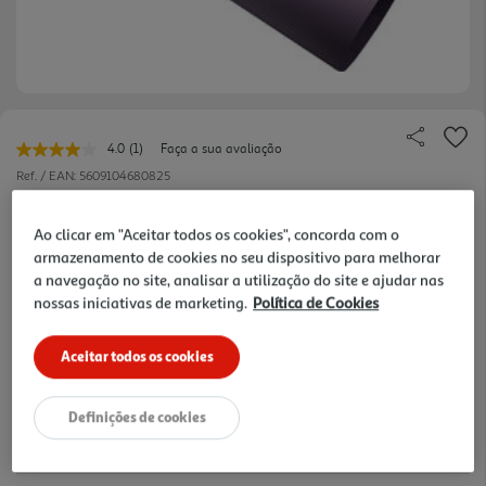
4.0
(1)
Faça a sua avaliação
Leu
uma
Ref. / EAN:
5609104680825
avaliação.
Link
0.95 €/un
para
Ao clicar em "Aceitar todos os cookies", concorda com o
a
armazenamento de cookies no seu dispositivo para melhorar
mesma
página.
a navegação no site, analisar a utilização do site e ajudar nas
0,95 €
nossas iniciativas de marketing.
Política de Cookies
Aceitar todos os cookies
Notas de preparação
Definições de cookies