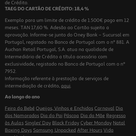
0,99 €
de Crédito.
TAEG DO CARTÃO DE CRÉDITO: 18,4 %
Exemplo para um limite de crédito de 1.500€ pago em 12
meses. TAN 17,60 %. Adesão ao Cartão sujeita a
aprovação. Informe-se junto do Oney Bank – Sucursal em
Portugal, registado no Banco de Portugal com o nº 881. A
Auchan Retail Portugal, S.A. atua na qualidade de
Intermediário de Crédito a título acessório com
exclusividade, registado no Banco de Portugal com o nº
7952.
Informação referente à prestação de serviços de
intermediação de crédito,
aqui
.
Papel Crepe Liderpapel Azul Marinho 50cmx2.5m
Ao longo do ano
0.99 €/un
Feira do Bebé
Queijos, Vinhos e Enchidos
Carnaval
Dia
0,99 €
dos Namorados
Dia do Pai
Páscoa
Dia da Mãe
Regresso
às Aulas
Singles' Day
Black Friday
Cyber Monday
Natal
Boxing Days
Samsung Unpacked
After Hours
Vida