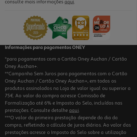
consulte mais informações
aqui
.
Papel Crepe Liderpapel Vermelho 50cmx2.5m
0.99 €/un
0,99 €
Informações para pagamentos ONEY
*para pagamentos com o Cartão Oney Auchan / Cartão
Oney Auchan+.
**Campanha Sem Juros para pagamentos com o Cartão
Oney Auchan / Cartão Oney Auchan+, em todos os
produtos assinalados na Loja de valor igual ou superior a
75€. Ao valor da compra acresce Comissão de
Formalização até 6% e Imposto do Selo, incluídos nas
prestações. Consulte detalhe
aqui
.
Papel Crepe Liderpapel Verde Escuro 50cmx2.5m
***O valor da primeira prestação depende do dia da
compra, refletindo o cálculo de juros diários. Ao valor das
0.99 €/un
prestações acresce o Imposto do Selo sobre a utilização