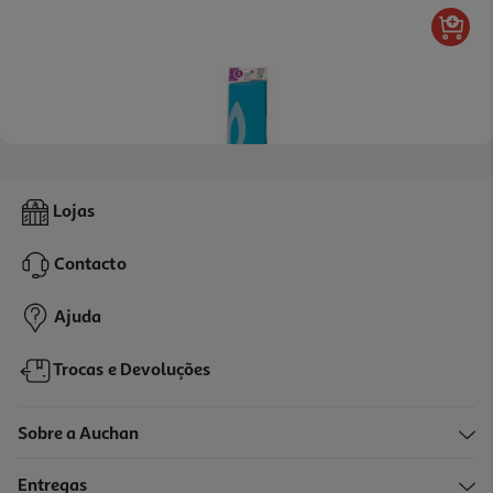
5.0
(2)
Papel Crepe Liderpapel Azul 50cmx2.5m
Lojas
0.99 €/un
Contacto
0,99 €
Ajuda
Trocas e Devoluções
Sobre a Auchan
Entregas