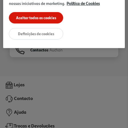
nossas iniciativas de marketing.
Política de Cookies
Ir para
Homepage
Aceitar todos os cookies
Veja os nossos
Folhetos
Definições de cookies
Contactos
Auchan
Lojas
Contacto
Ajuda
Trocas e Devoluções