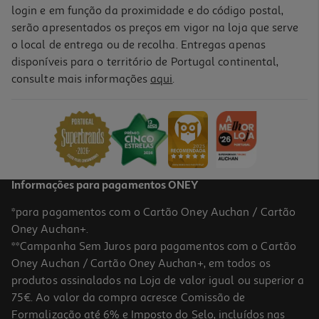
login e em função da proximidade e do código postal,
serão apresentados os preços em vigor na loja que serve
o local de entrega ou de recolha. Entregas apenas
disponíveis para o território de Portugal continental,
consulte mais informações
aqui
.
Informações para pagamentos ONEY
*para pagamentos com o Cartão Oney Auchan / Cartão
Oney Auchan+.
**Campanha Sem Juros para pagamentos com o Cartão
Oney Auchan / Cartão Oney Auchan+, em todos os
produtos assinalados na Loja de valor igual ou superior a
75€. Ao valor da compra acresce Comissão de
Formalização até 6% e Imposto do Selo, incluídos nas