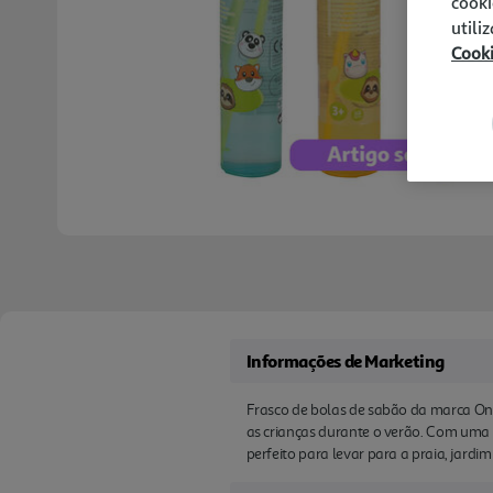
cooki
utili
Cook
Informações de Marketing
Frasco de bolas de sabão da marca One
as crianças durante o verão. Com uma fó
perfeito para levar para a praia, jardim