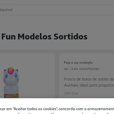
squisar
 Fun Modelos Sortidos
Faça a sua avaliação
Ref. / EAN:
3245675965583
Frasco de bolas de sabão d
Auchan, ideal para proporci
ar livre para as crianças d
2.99 €/un
criar bolhas leves e resiste
fácil de transportar, perfeit
icar em "Aceitar todos os cookies", concorda com o armazenamen