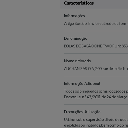
Características
Informações
Artigo Sortido. Envio realizado de for
Denominação
BOLAS DE SABÃO ONE TWO FUN: 853
Nome e Morada
AUCHAN SAS OIA, 200 rue de la Recherch
Informação Adicional
Todos os brinquedos comercializados pe
DecretoLei n.º 43/2011, de 24 de Março.
Precauções Utilização
Utilizar sob a supervisão direta de a
engolidas ou inaladas, bem como ao ris