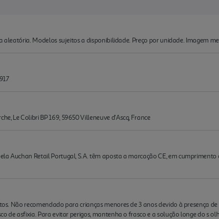
ma aleatória. Modelos sujeitos a disponibilidade. Preço por unidade. Imagem me
917
e, Le Colibri BP 169, 59650 Villeneuve d'Ascq, France
la Auchan Retail Portugal, S.A. têm aposta a marcação CE, em cumprimento do d
dultos. Não recomendado para crianças menores de 3 anos devido à presença d
co de asfixia. Para evitar perigos, mantenha o frasco e a solução longe do s o