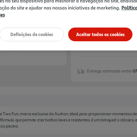
2,99 €
es no seu dispositivo para melhorar a navegação no site, analisa
zação do site e ajudar nas nossas iniciativas de marketing.
Polític
ies
Notas de preparação
Definições de cookies
Aceitar todos os cookies
Entrega estimada entre
07
 Two Fun, marca exclusiva da Auchan, ideal para proporcionar momentos de div
rmula que permite criar bolhas leves e resistentes, é um brinqued o clássico, e
 ou piscina.