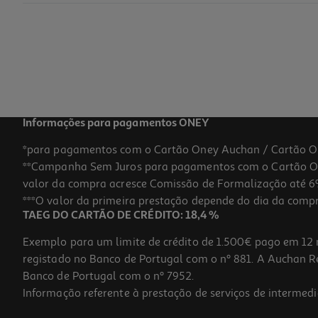
Ventoinha De Bolas One Two Fun Sabão 60ml Modelos Sortidos
6.99 €/un
6,99 €
Informações para pagamentos ONEY
*para pagamentos com o Cartão Oney Auchan / Cartão O
**Campanha Sem Juros para pagamentos com o Cartão Oney
-49%
valor da compra acresce Comissão de Formalização até 6%
***O valor da primeira prestação depende do dia da compra,
TAEG DO CARTÃO DE CRÉDITO: 18,4 %
Exemplo para um limite de crédito de 1.500€ pago em 12 
registado no Banco de Portugal com o nº 881. A Auchan Ret
Banco de Portugal com o nº 7952.
Informação referente à prestação de serviços de intermedi
Bolas De Sabão One Two Fun 60ml