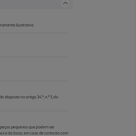
ramente ilustrativa.
isposto no artigo 34.º, n.º 3, do
e peças pequenas que podem ser
lhos e da boca; em caso de contacto com