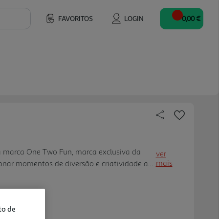
FAVORITOS
LOGIN
0,00 €
a marca One Two Fun, marca exclusiva da
ver
mais
onar momentos de diversão e criatividade ao
urante o verão. Com uma fórmula que permite
ntes, é um brinqued o clássico, económico e
o para levar para a praia, jardim ou piscina.
to de