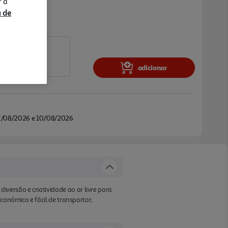
r a
a de
adicionar
/08/2026 e 10/08/2026
ersão e criatividade ao ar livre para
conómico e fácil de transportar,