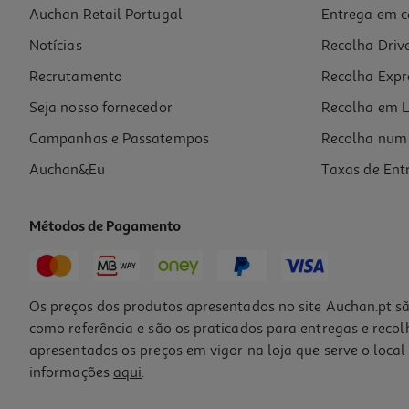
Auchan Retail Portugal
Entrega em c
Corta Relva One Two Fun Com Bolas Sabão
Notícias
Recolha Driv
14.99 €/un
Recrutamento
Recolha Expr
14,99 €
Seja nosso fornecedor
Recolha em L
Campanhas e Passatempos
Recolha num 
Auchan&Eu
Taxas de Ent
Métodos de Pagamento
Os preços dos produtos apresentados no site Auchan.pt sã
como referência e são os praticados para entregas e reco
apresentados os preços em vigor na loja que serve o local 
informações
aqui
.