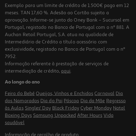
Exemplo para um limite de crédito de 1.500€ pago em 12
meses. TAN 17,60 %. Adesão ao Cartão sujeita a
aprovação. Informe-se junto do Oney Bank – Sucursal em
Portugal, registado no Banco de Portugal com o nº 881. A
Auchan Retail Portugal, S.A. atua na qualidade de
Intermediário de Crédito a título acessório com
exclusividade, registado no Banco de Portugal com o nº
7952.
Informação referente à prestação de serviços de
intermediação de crédito,
aqui
.
Ao longo do ano
Feira do Bebé
Queijos, Vinhos e Enchidos
Carnaval
Dia
dos Namorados
Dia do Pai
Páscoa
Dia da Mãe
Regresso
às Aulas
Singles' Day
Black Friday
Cyber Monday
Natal
Boxing Days
Samsung Unpacked
After Hours
Vida
saudável
Informação de
recolha de produto
.