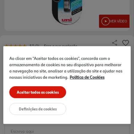
VER VÍDEO
5.0
(1)
Faça a sua avaliação
Leu
uma
Ref. / EAN:
5605319007501
avaliação.
Ao clicar em "Aceitar todos os cookies", concorda com o
Link
3.49 €/un
armazenamento de cookies no seu dispositivo para melhorar
para
a navegação no site, analisar a utilização do site e ajudar nas
a
-10%
mesma
nossas iniciativas de marketing.
Política de Cookies
página.
Price reduced from
to
3,89 €
Aceitar todos os cookies
3,49 €
Promoção:
de 28/7/2026 a 8/10/2026
Definições de cookies
Notas de preparação