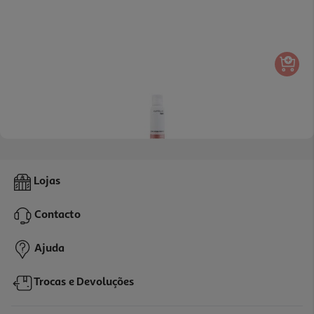
Mousse Cumlaude Higiene Intima Prebiotic 150ml
Lojas
99.33 €/Lt
Contacto
14,90 €
Ajuda
Trocas e Devoluções