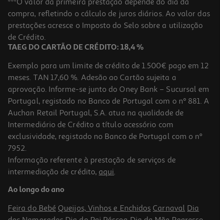
***O valor da primeira prestação depende do dia da
compra, refletindo o cálculo de juros diários. Ao valor das
117.25 €/Lt
prestações acresce o Imposto do Selo sobre a utilização
23,45 €
de Crédito.
TAEG DO CARTÃO DE CRÉDITO: 18,4 %
Exemplo para um limite de crédito de 1.500€ pago em 12
meses. TAN 17,60 %. Adesão ao Cartão sujeita a
aprovação. Informe-se junto do Oney Bank – Sucursal em
Portugal, registado no Banco de Portugal com o nº 881. A
Auchan Retail Portugal, S.A. atua na qualidade de
Intermediário de Crédito a título acessório com
-15%
exclusividade, registado no Banco de Portugal com o nº
7952.
Informação referente à prestação de serviços de
intermediação de crédito,
aqui
.
Solução Saforelle Hipoalergénica 250ml
Ao longo do ano
52.28 €/Lt
Price reduced from
to
15,38 €
Feira do Bebé
Queijos, Vinhos e Enchidos
Carnaval
Dia
13,07 €
dos Namorados
Dia do Pai
Páscoa
Dia da Mãe
Regresso
Promoção