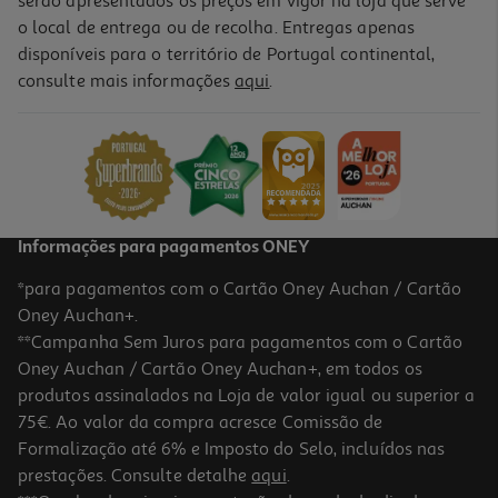
serão apresentados os preços em vigor na loja que serve
o local de entrega ou de recolha. Entregas apenas
disponíveis para o território de Portugal continental,
5.0
(2)
consulte mais informações
aqui
.
Gel Gino Canesfresh Intímo Calm 200ml
50.25 €/Lt
Price reduced from
to
13,40 €
10,05 €
Promoção
Informações para pagamentos ONEY
*para pagamentos com o Cartão Oney Auchan / Cartão
Oney Auchan+.
**Campanha Sem Juros para pagamentos com o Cartão
Oney Auchan / Cartão Oney Auchan+, em todos os
produtos assinalados na Loja de valor igual ou superior a
75€. Ao valor da compra acresce Comissão de
Formalização até 6% e Imposto do Selo, incluídos nas
prestações. Consulte detalhe
aqui
.
Emulsão D'aveia Ginecologico Menopausa 200ml