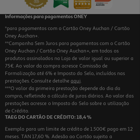
Informações para pagamentos ONEY
*para pagamentos com o Cartão Oney Auchan / Cartão
Oney Auchan+.
**Campanha Sem Juros para pagamentos com o Cartão
Oney Auchan / Cartão Oney Auchan+, em todos os
produtos assinalados na Loja de valor igual ou superior a
75€. Ao valor da compra acresce Comissão de
Formalização até 6% e Imposto do Selo, incluídos nas
prestações. Consulte detalhe
aqui
.
4.8
(91)
Heihei Lego Disney Princess 43272
***O valor da primeira prestação depende do dia da
compra, refletindo o cálculo de juros diários. Ao valor das
39.99 €/un
prestações acresce o Imposto do Selo sobre a utilização
39,99 €
de Crédito.
TAEG DO CARTÃO DE CRÉDITO: 18,4 %
Exemplo para um limite de crédito de 1.500€ pago em 12
meses. TAN 17,60 %. Adesão ao Cartão sujeita a