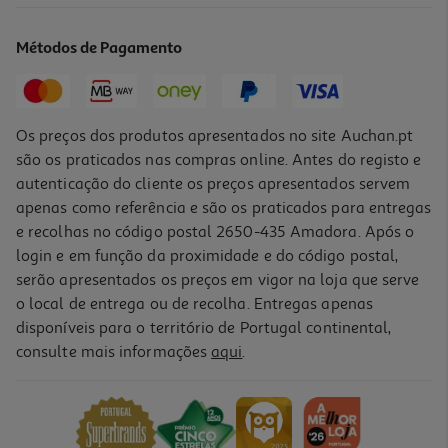
8.99 €/un
Métodos de Pagamento
8,99 €
Os preços dos produtos apresentados no site Auchan.pt
são os praticados nas compras online. Antes do registo e
autenticação do cliente os preços apresentados servem
apenas como referência e são os praticados para entregas
e recolhas no código postal 2650-435 Amadora. Após o
login e em função da proximidade e do código postal,
serão apresentados os preços em vigor na loja que serve
o local de entrega ou de recolha. Entregas apenas
disponíveis para o território de Portugal continental,
4.4
(7)
consulte mais informações
aqui
.
Placa Cinzenta Lego Classic 11024
14.99 €/un
14,99 €