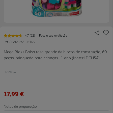
4.7
(62)
Faça a sua avaliação
Leu
62
Ref. / EAN:
65541084179
avaliações.
Link
Mega Bloks Bolsa rosa grande de blocos de construção, 60
para
peças, brinquedo para crianças +1 ano (Mattel DCH54)
a
mesma
página.
17.99 €/un
17,99 €
Notas de preparação