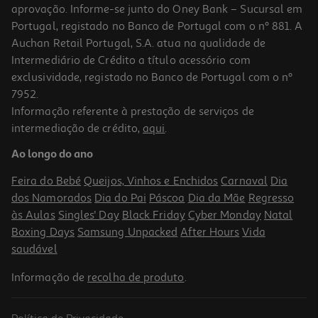
aprovação. Informe-se junto do Oney Bank – Sucursal em
Portugal, registado no Banco de Portugal com o nº 881. A
Auchan Retail Portugal, S.A. atua na qualidade de
Intermediário de Crédito a título acessório com
exclusividade, registado no Banco de Portugal com o nº
7952.
Informação referente à prestação de serviços de
4.8
(52)
intermediação de crédito,
aqui
.
Monster Jam Thunderroarus Lego Technic 42200
Ao longo do ano
27.99 €/un
Feira do Bebé
Queijos, Vinhos e Enchidos
Carnaval
Dia
27,99 €
dos Namorados
Dia do Pai
Páscoa
Dia da Mãe
Regresso
às Aulas
Singles' Day
Black Friday
Cyber Monday
Natal
Boxing Days
Samsung Unpacked
After Hours
Vida
saudável
Informação de
recolha de produto
.
Política de Privacidade