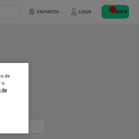
FAVORITOS
LOGIN
0,00 €
to de
r a
a de