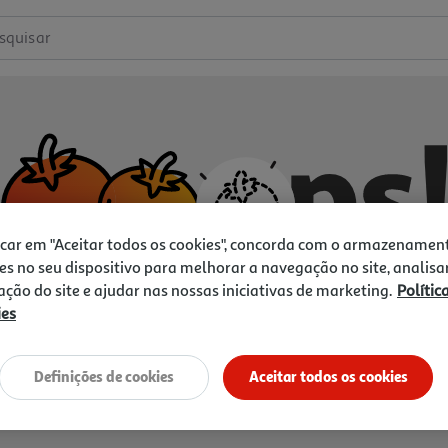
squisar
icar em "Aceitar todos os cookies", concorda com o armazenamen
es no seu dispositivo para melhorar a navegação no site, analisa
zação do site e ajudar nas nossas iniciativas de marketing.
Polític
ies
Não temos o que procura.
Vamos tentar de novo?
Definições de cookies
Aceitar todos os cookies