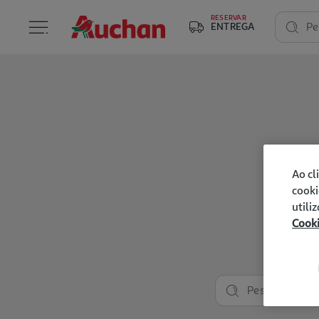
RESERVAR
ENTREGA
Pe
Ao cl
cooki
utili
Cook