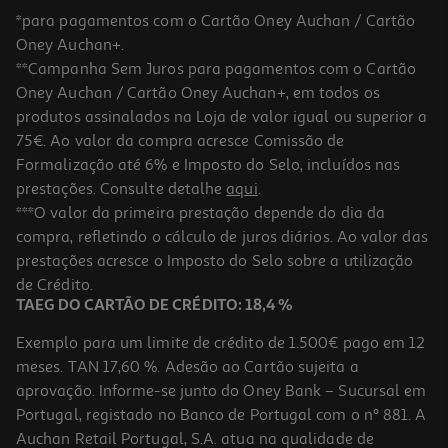
*para pagamentos com o Cartão Oney Auchan / Cartão
Oney Auchan+.
**Campanha Sem Juros para pagamentos com o Cartão
Oney Auchan / Cartão Oney Auchan+, em todos os
-40%
produtos assinalados na Loja de valor igual ou superior a
75€. Ao valor da compra acresce Comissão de
Formalização até 6% e Imposto do Selo, incluídos nas
prestações. Consulte detalhe
aqui
.
Livro O Diário De Um Banana 7 O Emplastro ! - Jeff Kinney
***O valor da primeira prestação depende do dia da
compra, refletindo o cálculo de juros diários. Ao valor das
10.19 €/un
prestações acresce o Imposto do Selo sobre a utilização
16,99 €
PVP de editor
10,19 €
de Crédito.
Promoção
TAEG DO CARTÃO DE CRÉDITO: 18,4 %
Exemplo para um limite de crédito de 1.500€ pago em 12
meses. TAN 17,60 %. Adesão ao Cartão sujeita a
aprovação. Informe-se junto do Oney Bank – Sucursal em
Portugal, registado no Banco de Portugal com o nº 881. A
Auchan Retail Portugal, S.A. atua na qualidade de