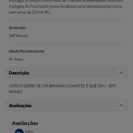
Portugal, a coleção soma mais de 1 milhão de exemplares editados.
A página do Face book (www.facebook.com/diariobanana) conta
com cerca de 110 mil fãs.
Ilustrador
Jeff Kinney
Idade Recomendada
9+ Anos
Descrição
LIVRO O DIÁRIO DE UM BANANA 10 DANTES É QUE ERA - JEFF
KINNEY
Avaliações