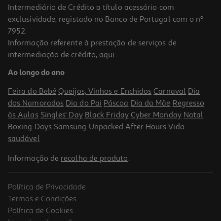
Intermediário de Crédito a título acessório com
-40%
exclusividade, registado no Banco de Portugal com o nº
7952.
Informação referente à prestação de serviços de
intermediação de crédito,
aqui
.
Livro O Diário De Um Banana 8 Ora Bolas! - Jeff Kinney
Ao longo do ano
10.19 €/un
16,99 €
PVP de editor
Feira do Bebé
Queijos, Vinhos e Enchidos
Carnaval
Dia
10,19 €
dos Namorados
Dia do Pai
Páscoa
Dia da Mãe
Regresso
Promoção
às Aulas
Singles' Day
Black Friday
Cyber Monday
Natal
Boxing Days
Samsung Unpacked
After Hours
Vida
saudável
Informação de
recolha de produto
.
Política de Privacidade
-40%
Termos e Condições
Política de Cookies