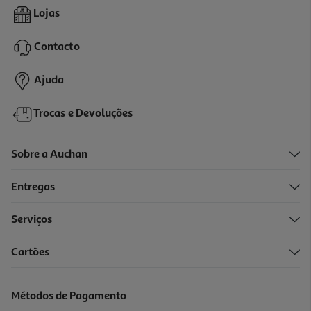
Livro O Diário De Um Banana 3 - Jeff Kinney
Lojas
10.19 €/un
Contacto
10,19 €
Ajuda
Trocas e Devoluções
Sobre a Auchan
Entregas
Serviços
5.0
(2)
Cartões
Livro O Diário De Um Banana 18 : Fritar A Pipoca
10.19 €/un
Métodos de Pagamento
10,19 €