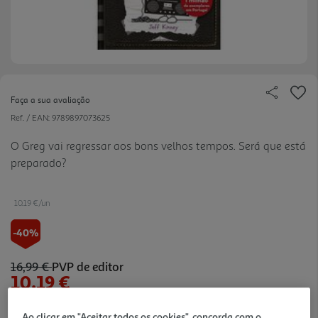
Faça a sua avaliação
Ref. / EAN:
9789897073625
O Greg vai regressar aos bons velhos tempos. Será que está
preparado?
10.19 €/un
-40%
16,99 €
PVP de editor
10,19 €
Promoção:
de 31/7/2026 a 31/8/2026
Ao clicar em "Aceitar todos os cookies", concorda com o