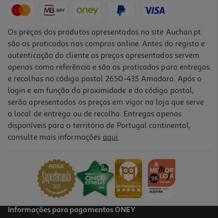
Os preços dos produtos apresentados no site Auchan.pt
são os praticados nas compras online. Antes do registo e
autenticação do cliente os preços apresentados servem
apenas como referência e são os praticados para entregas
e recolhas no código postal 2650-435 Amadora. Após o
login e em função da proximidade e do código postal,
-40%
serão apresentados os preços em vigor na loja que serve
o local de entrega ou de recolha. Entregas apenas
disponíveis para o território de Portugal continental,
consulte mais informações
aqui
.
Livro O Diário De Um Banana 6 Tirem-Me Daqui!- - Jeff Kinney
10.19 €/un
16,99 €
PVP de editor
10,19 €
Promoção
Informações para pagamentos ONEY