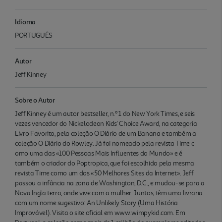
Idioma
PORTUGUÊS
Autor
Jeff Kinney
Sobre o Autor
Jeff Kinney é um autor bestseller, n.º 1 do New York Times, e seis
vezes vencedor do Nickelodeon Kids' Choice Award, na categoria
Livro Favorito, pela coleção O Diário de um Banana e também a
coleção O Diário do Rowley. Já foi nomeado pela revista Time c
omo uma das «100 Pessoas Mais Influentes do Mundo» e é
também o criador do Poptropica, que foi escolhido pela mesma
revista Time como um dos «50 Melhores Sites da Internet». Jeff
passou a infância na zona de Washington, D.C., e mudou-se para a
Nova Ingla terra, onde vive com a mulher. Juntos, têm uma livraria
com um nome sugestivo: An Unlikely Story (Uma História
Improvável). Visita o site oficial em www.wimpykid.com. Em