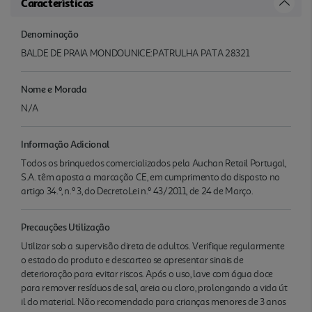
Características
Denominação
BALDE DE PRAIA MONDOUNICE:PATRULHA PATA 28321
Nome e Morada
N/A
Informação Adicional
Todos os brinquedos comercializados pela Auchan Retail Portugal,
S.A. têm aposta a marcação CE, em cumprimento do disposto no
artigo 34.º, n.º 3, do DecretoLei n.º 43/2011, de 24 de Março.
Precauções Utilização
Utilizar sob a supervisão direta de adultos. Verifique regularmente
o estado do produto e descarteo se apresentar sinais de
deterioração para evitar riscos. Após o uso, lave com água doce
para remover resíduos de sal, areia ou cloro, prolongando a vida út
il do material. Não recomendado para crianças menores de 3 anos