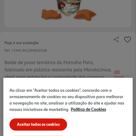
Faça a sua avaliação
Ref. / EAN:
8412896110268
Balde de praia temático da Patrulha Pata,
fabricado em plástico resistente pela MondoUnice,
ver
ideal para estimular a criatividade das crianças
mais
com atividades de construção na areia. Com 18 cm
3.99 €/un
Ao clicar em "Aceitar todos os cookies", concorda com o
de altura, o conjunto inclui acessórios essenciais
armazenamento de cookies no seu dispositivo para melhorar
como pá, ancin ho e moldes dos personagens
-20%
a navegação no site, analisar a utilização do site e ajudar nas
favoritos, sendo perfeito para dias de lazer na praia
nossas iniciativas de marketing.
Política de Cookies
ou no parque.
Price reduced from
to
4,99 €
3,99 €
Aceitar todos os cookies
Promoção:
de 22/7/2026 a 15/9/2026