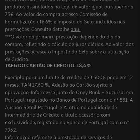
-20%
produtos assinalados na Loja de valor igual ou superior a
75€. Ao valor da compra acresce Comissão de
Formalização até 6% e Imposto do Selo, incluídos nas
prestações. Consulte detalhe
aqui
.
Balde De Praia Stitch Mondo Com Moldes
***O valor da primeira prestação depende do dia da
compra, refletindo o cálculo de juros diários. Ao valor das
3.99 €/un
Price reduced from
to
prestações acresce o Imposto do Selo sobre a utilização
4,99 €
3,99 €
de Crédito.
Promoção
TAEG DO CARTÃO DE CRÉDITO: 18,4 %
Exemplo para um limite de crédito de 1.500€ pago em 12
meses. TAN 17,60 %. Adesão ao Cartão sujeita a
aprovação. Informe-se junto do Oney Bank – Sucursal em
Portugal, registado no Banco de Portugal com o nº 881. A
Auchan Retail Portugal, S.A. atua na qualidade de
Intermediário de Crédito a título acessório com
exclusividade, registado no Banco de Portugal com o nº
7952.
Informação referente à prestação de serviços de