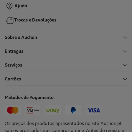
Promoção
Ajuda
Trocas e Devoluções
Sobre a Auchan
Entregas
-25%
Serviços
Cartões
Conjunto De Praia Balde E Moldes Mondo-Unice Unicórnio
2.99 €/un
Métodos de Pagamento
Price reduced from
to
3,99 €
2,99 €
Promoção
Os preços dos produtos apresentados no site Auchan.pt
são os praticados nas compras online. Antes do registo e