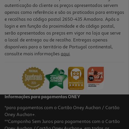
autenticação do cliente os preços apresentados servem
apenas como referência e são os praticados para entregas
e recolhas no código postal 2650-435 Amadora. Após o
login e em função da proximidade e do código postal,
-20%
serão apresentados os preços em vigor na loja que serve
o local de entrega ou de recolha. Entregas apenas
disponíveis para o território de Portugal continental,
consulte mais informações
aqui
.
Balde De Praia Frozen Mondo Com Moldes
3.99 €/un
Price reduced from
to
4,99 €
3,99 €
Promoção
Informações para pagamentos ONEY
*para pagamentos com o Cartão Oney Auchan / Cartão
Oney Auchan+.
**Campanha Sem Juros para pagamentos com o Cartão
Oney Auchan / Cartão Oney Auchan+, em todos os