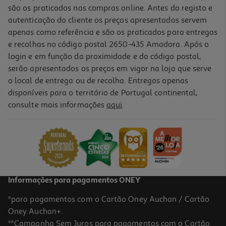
são os praticados nas compras online. Antes do registo e
autenticação do cliente os preços apresentados servem
apenas como referência e são os praticados para entregas
e recolhas no código postal 2650-435 Amadora. Após o
login e em função da proximidade e do código postal,
-25%
serão apresentados os preços em vigor na loja que serve
o local de entrega ou de recolha. Entregas apenas
disponíveis para o território de Portugal continental,
consulte mais informações
aqui
.
Mala Térmica Atlantic 24l
14.99 €/un
Price reduced from
to
19,99 €
14,99 €
Promoção
Informações para pagamentos ONEY
*para pagamentos com o Cartão Oney Auchan / Cartão
Oney Auchan+.
**Campanha Sem Juros para pagamentos com o Cartão