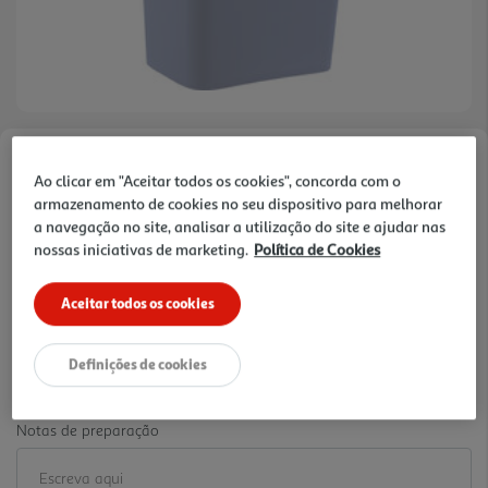
Faça a sua avaliação
Ao clicar em "Aceitar todos os cookies", concorda com o
Ref. / EAN:
8410474752077
armazenamento de cookies no seu dispositivo para melhorar
a navegação no site, analisar a utilização do site e ajudar nas
19.99 €/un
nossas iniciativas de marketing.
Política de Cookies
-20%
Aceitar todos os cookies
Price reduced from
to
24,99 €
19,99 €
Definições de cookies
Promoção:
de 2/6/2026 a 31/8/2026
Notas de preparação