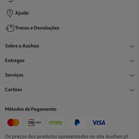
14,99 €
Promoção
Ajuda
Trocas e Devoluções
Sobre a Auchan
Entregas
Serviços
Cartões
Geleira Rígida Funtastic Blue 24l
14.99 €/un
Métodos de Pagamento
14,99 €
Os preços dos produtos apresentados no site Auchan.pt