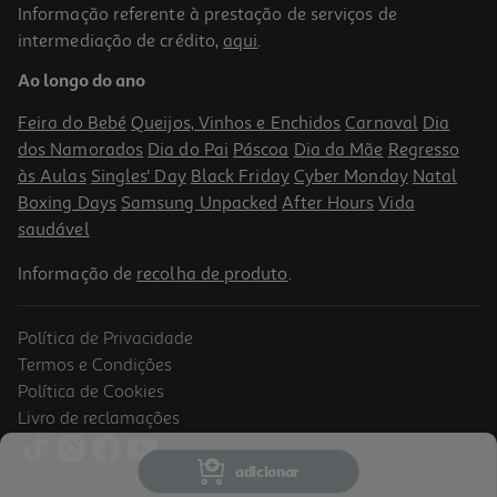
Informação referente à prestação de serviços de
intermediação de crédito,
aqui
.
Geleira Rígida Funtastic Green 24l
Ao longo do ano
14.99 €/un
Price reduced from
to
19,99 €
Feira do Bebé
Queijos, Vinhos e Enchidos
Carnaval
Dia
14,99 €
dos Namorados
Dia do Pai
Páscoa
Dia da Mãe
Regresso
Promoção
às Aulas
Singles' Day
Black Friday
Cyber Monday
Natal
Boxing Days
Samsung Unpacked
After Hours
Vida
saudável
Informação de
recolha de produto
.
Política de Privacidade
Termos e Condições
Política de Cookies
Livro de reclamações
4.0
(1)
Geleira Rígida Trendy Lineart 29l
adicionar
© Auchan Retail Portugal
27.99 €/un