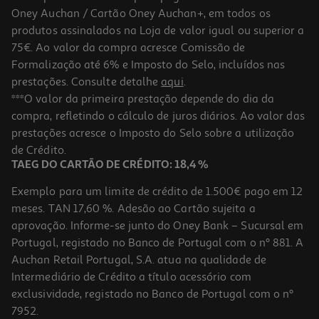
Oney Auchan / Cartão Oney Auchan+, em todos os
produtos assinalados na Loja de valor igual ou superior a
75€. Ao valor da compra acresce Comissão de
Formalização até 6% e Imposto do Selo, incluídos nas
prestações. Consulte detalhe
aqui
.
Geleira Rígida Trendy Mediterranean 5l
***O valor da primeira prestação depende do dia da
compra, refletindo o cálculo de juros diários. Ao valor das
16.99 €/un
prestações acresce o Imposto do Selo sobre a utilização
16,99 €
de Crédito.
TAEG DO CARTÃO DE CRÉDITO: 18,4 %
Exemplo para um limite de crédito de 1.500€ pago em 12
meses. TAN 17,60 %. Adesão ao Cartão sujeita a
aprovação. Informe-se junto do Oney Bank – Sucursal em
Portugal, registado no Banco de Portugal com o nº 881. A
Auchan Retail Portugal, S.A. atua na qualidade de
Intermediário de Crédito a título acessório com
-25%
exclusividade, registado no Banco de Portugal com o nº
7952.