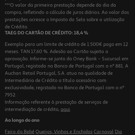
Água Cosmia Micelar Peles Sensíveis E Secas 250ml
***O valor da primeira prestação depende do dia da
compra, refletindo o cálculo de juros diários. Ao valor das
9.56 €/Lt
prestações acresce o Imposto do Selo sobre a utilização
2,39 €
de Crédito.
TAEG DO CARTÃO DE CRÉDITO: 18,4 %
Exemplo para um limite de crédito de 1.500€ pago em 12
meses. TAN 17,60 %. Adesão ao Cartão sujeita a
aprovação. Informe-se junto do Oney Bank – Sucursal em
Portugal, registado no Banco de Portugal com o nº 881. A
Auchan Retail Portugal, S.A. atua na qualidade de
Intermediário de Crédito a título acessório com
exclusividade, registado no Banco de Portugal com o nº
7952.
Informação referente à prestação de serviços de
intermediação de crédito,
aqui
.
Água Cosmia Micelar Frescura Peles Normais 500ml
Ao longo do ano
6.58 €/Lt
Feira do Bebé
Queijos, Vinhos e Enchidos
Carnaval
Dia
3,29 €