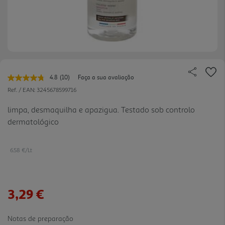
4.8
(10)
Faça a sua avaliação
Leu
10
Ref. / EAN:
3245678599716
avaliações.
Link
limpa, desmaquilha e apazigua. Testado sob controlo
para
dermatológico
a
mesma
página.
6.58 €/Lt
3,29 €
Notas de preparação