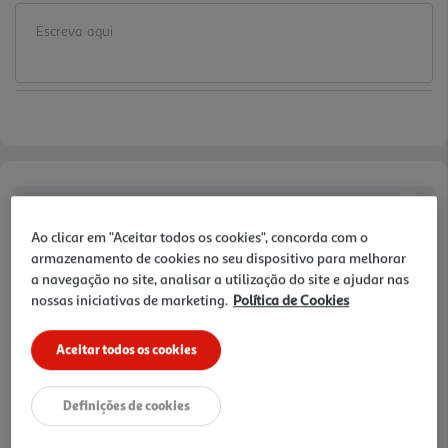
Informações de Marketing
Ao clicar em "Aceitar todos os cookies", concorda com o
limpa, desmaquilha e apazigua. Testado sob controlo
armazenamento de cookies no seu dispositivo para melhorar
dermatológico
a navegação no site, analisar a utilização do site e ajudar nas
nossas iniciativas de marketing.
Política de Cookies
Características
Aceitar todos os cookies
Quantidade Liquida
0.5 LT
Definições de cookies
Ingredientes/Composição