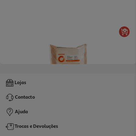
4.6
(7)
Toalhitas Cosmia Desmaquilhantes Confort Todo Tipo De Peles
Lojas
25un
0.03 €/un
Contacto
0,79 €
Ajuda
Trocas e Devoluções