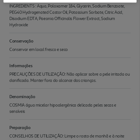
INGREDIENTS : Aqua, Poloxamer 184, Glycerin, Sodium Benzoate,
PEG40 Hydrogenated Castor Oil, Potassium Sorbate, Citric Acid,
Disodium EDTA, Paeonia Officinalis Flower Extract, Sodium
Hydroxide
Conservação
Conservar em local fresco e seco
Informações
PRECAUÇÕES DE UTILIZAÇÃO: Não aplicar sobre a pele irritada ou
danificada. Manter fora do alcance das crianças.
Denominação
COSMIA água micelar hipoalergénica delicada peles secas e
sensíveis
Preparação
CONSELHOS DE UTILIZAÇÃO: Limpe o rosto de manhã e à noite