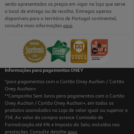
serão apresentados os preços em vigor na loja que serve
o local de entrega ou de recolha. Entregas apenas
disponíveis para o território de Portugal continental,
5.0
(2)
consulte mais informações
aqui
.
Bandas Adesivas Cosmia Anti Pontos Negros 6un
0.7 €/un
4,19 €
Informações para pagamentos ONEY
*para pagamentos com o Cartão Oney Auchan / Cartão
Oney Auchan+.
**Campanha Sem Juros para pagamentos com o Cartão
Oney Auchan / Cartão Oney Auchan+, em todos os
produtos assinalados na Loja de valor igual ou superior a
75€. Ao valor da compra acresce Comissão de
Formalização até 6% e Imposto do Selo, incluídos nas
prestações. Consulte detalhe
aqui
.
4.3
(3)