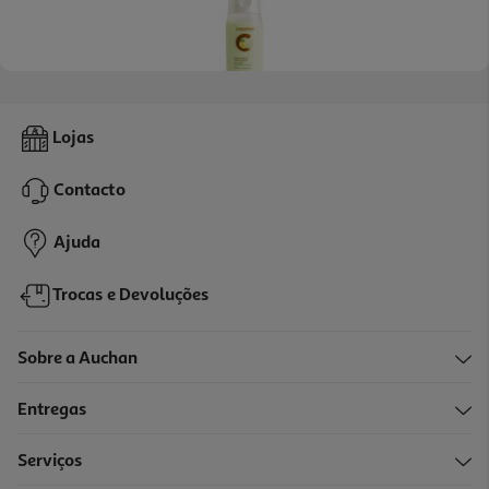
5.0
(1)
Champô Cosmia Extra Gentle Argila E Limão 400ml
Lojas
5.63 €/Lt
Contacto
2,25 €
Ajuda
Trocas e Devoluções
Sobre a Auchan
Entregas
Serviços