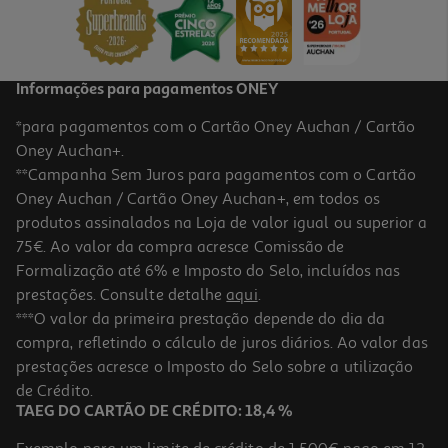
3,69 €
Informações para pagamentos ONEY
*para pagamentos com o Cartão Oney Auchan / Cartão
Oney Auchan+.
**Campanha Sem Juros para pagamentos com o Cartão
Oney Auchan / Cartão Oney Auchan+, em todos os
produtos assinalados na Loja de valor igual ou superior a
75€. Ao valor da compra acresce Comissão de
Formalização até 6% e Imposto do Selo, incluídos nas
prestações. Consulte detalhe
aqui
.
5.0
(3)
Champô Ultra Suave Leite Côco 400ml
***O valor da primeira prestação depende do dia da
compra, refletindo o cálculo de juros diários. Ao valor das
14.72 €/Lt
prestações acresce o Imposto do Selo sobre a utilização
5,89 €
de Crédito.
TAEG DO CARTÃO DE CRÉDITO: 18,4 %