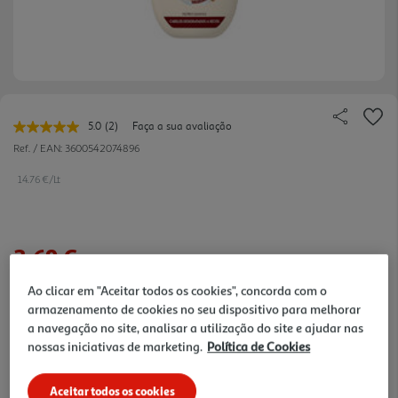
5.0
(2)
Faça a sua avaliação
Leu
2
Ref. / EAN:
3600542074896
avaliações.
Link
14.76 €/Lt
para
a
mesma
página.
3,69 €
Ao clicar em "Aceitar todos os cookies", concorda com o
Notas de preparação
armazenamento de cookies no seu dispositivo para melhorar
a navegação no site, analisar a utilização do site e ajudar nas
nossas iniciativas de marketing.
Política de Cookies
Aceitar todos os cookies