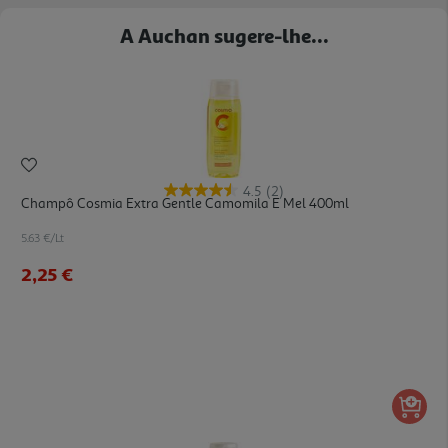
A Auchan sugere-lhe...
4.5
(2)
Champô Cosmia Extra Gentle Camomila E Mel 400ml
5.63 €/Lt
2,25 €