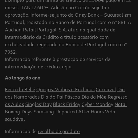
Exemplo para um limite de crédito de 1.500€ pago em 12
meses. TAN 17,60 %. Adesão ao Cartão sujeita a
aprovação. Informe-se junto do Oney Bank – Sucursal em
Portugal, registado no Banco de Portugal com o nº 881. A
Auchan Retail Portugal, S.A. atua na qualidade de
Intermediário de Crédito a título acessório com
exclusividade, registado no Banco de Portugal com o nº
7952.
Informação referente à prestação de serviços de
5.0
(1)
intermediação de crédito,
aqui
.
Champô Fructis Força E Brilho 1000ml
Ao longo do ano
8.62 €/Lt
Feira do Bebé
Queijos, Vinhos e Enchidos
Carnaval
Dia
8,62 €
dos Namorados
Dia do Pai
Páscoa
Dia da Mãe
Regresso
às Aulas
Singles' Day
Black Friday
Cyber Monday
Natal
Boxing Days
Samsung Unpacked
After Hours
Vida
saudável
Informação de
recolha de produto
.