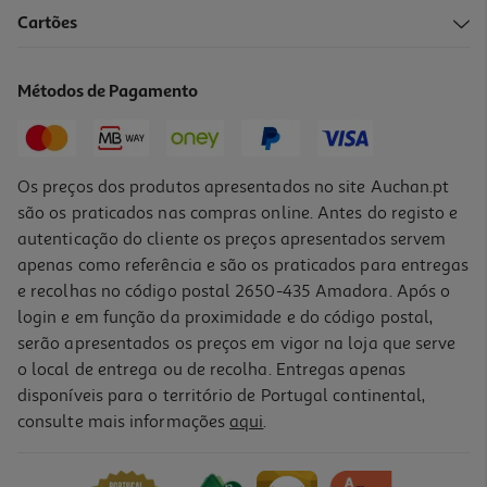
5.0
(2)
Cartões
Champô Cosmia Extra Gentle Óleo Monoï E Karité 400ml
5.63 €/Lt
Métodos de Pagamento
2,25 €
Os preços dos produtos apresentados no site Auchan.pt
são os praticados nas compras online. Antes do registo e
autenticação do cliente os preços apresentados servem
apenas como referência e são os praticados para entregas
e recolhas no código postal 2650-435 Amadora. Após o
login e em função da proximidade e do código postal,
serão apresentados os preços em vigor na loja que serve
o local de entrega ou de recolha. Entregas apenas
disponíveis para o território de Portugal continental,
5.0
(5)
consulte mais informações
aqui
.
Champô Ultra Suave Trésor Miel 250ml
14.76 €/Lt