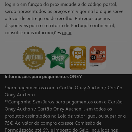
login e em função da proximidade e do código postal,
serão apresentados os preços em vigor na loja que serve
o local de entrega ou de recolha. Entregas apenas
disponíveis para o território de Portugal continental,
consulte mais informações
aqui
.
Informações para pagamentos ONEY
*para pagamentos com o Cartão Oney Auchan / Cartão
Oney Auchan+.
**Campanha Sem Juros para pagamentos com o Cartão
Oney Auchan / Cartão Oney Auchan+, em todos os
produtos assinalados na Loja de valor igual ou superior a
75€. Ao valor da compra acresce Comissão de
Formalização até 6% e Imposto do Selo, incluídos nas