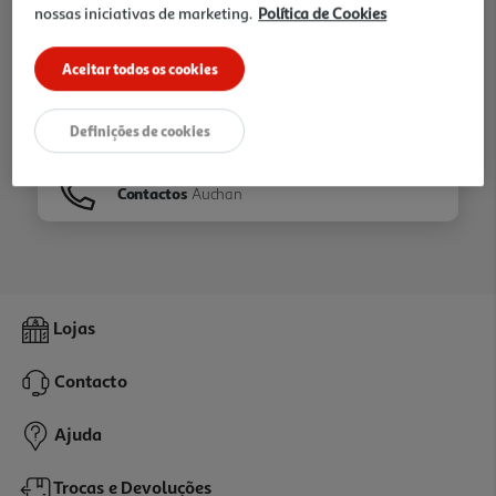
nossas iniciativas de marketing.
Política de Cookies
Ir para
Homepage
Aceitar todos os cookies
Veja os nossos
Folhetos
Definições de cookies
Contactos
Auchan
Lojas
Contacto
Ajuda
Trocas e Devoluções