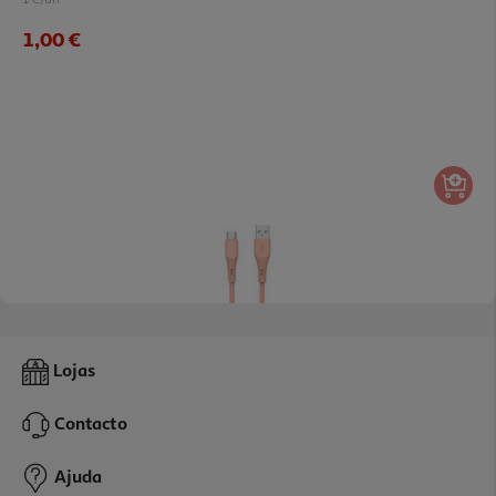
1,00 €
5.0
(1)
Cabo Silicone Qilive 1m Usb-A To Usb-C Rosa
Lojas
3.99 €/un
Contacto
3,99 €
Ajuda