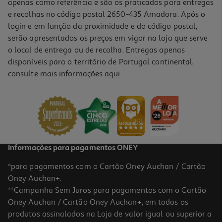
apenas como referência e são os praticados para entregas
e recolhas no código postal 2650-435 Amadora. Após o
login e em função da proximidade e do código postal,
serão apresentados os preços em vigor na loja que serve
o local de entrega ou de recolha. Entregas apenas
disponíveis para o território de Portugal continental,
4.5
(11)
consulte mais informações
aqui
.
Cabo Micro Usb Qilive 1.2m Preto
1.99 €/un
1,99 €
Informações para pagamentos ONEY
*para pagamentos com o Cartão Oney Auchan / Cartão
Oney Auchan+.
**Campanha Sem Juros para pagamentos com o Cartão
Oney Auchan / Cartão Oney Auchan+, em todos os
produtos assinalados na Loja de valor igual ou superior a