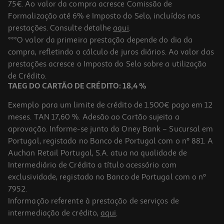
75€. Ao valor da compra acresce Comissão de
Formalização até 6% e Imposto do Selo, incluídos nas
prestações. Consulte detalhe
aqui
.
3.1
(10)
Cabo Lightning Qilive 142746 Preto 1.2m
***O valor da primeira prestação depende do dia da
compra, refletindo o cálculo de juros diários. Ao valor das
11.99 €/un
prestações acresce o Imposto do Selo sobre a utilização
11,99 €
de Crédito.
TAEG DO CARTÃO DE CRÉDITO: 18,4 %
Exemplo para um limite de crédito de 1.500€ pago em 12
meses. TAN 17,60 %. Adesão ao Cartão sujeita a
aprovação. Informe-se junto do Oney Bank – Sucursal em
Portugal, registado no Banco de Portugal com o nº 881. A
Auchan Retail Portugal, S.A. atua na qualidade de
Intermediário de Crédito a título acessório com
exclusividade, registado no Banco de Portugal com o nº
7952.
Informação referente à prestação de serviços de
5.0
(2)
intermediação de crédito,
aqui
.
Cabo Carregamento Usb-C Qilive 600105143 Branco Paramfi0.2m