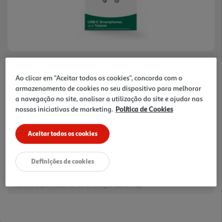
Faça a sua avaliação
Ao clicar em "Aceitar todos os cookies", concorda com o
armazenamento de cookies no seu dispositivo para melhorar
Ref. / EAN:
8018080295706
a navegação no site, analisar a utilização do site e ajudar nas
nossas iniciativas de marketing.
Política de Cookies
12,99 €
Aceitar todos os cookies
Receba em casa a 11/08/2026
, se encomendar até às 12h.
Definições de cookies
1h
Recolha em loja Express
*
3h
Recolha Drive
*
*Mediante disponibilidade de slot de entrega e stock em loja.