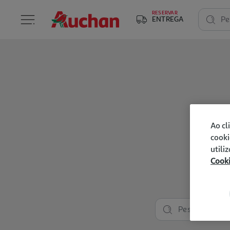
RESERVAR
ENTREGA
Pe
Ao cl
cooki
utili
Cook