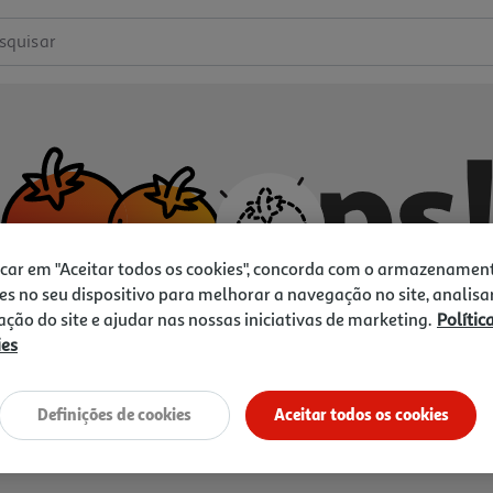
squisar
icar em "Aceitar todos os cookies", concorda com o armazenamen
es no seu dispositivo para melhorar a navegação no site, analisa
zação do site e ajudar nas nossas iniciativas de marketing.
Polític
ies
Não temos o que procura.
Vamos tentar de novo?
Definições de cookies
Aceitar todos os cookies