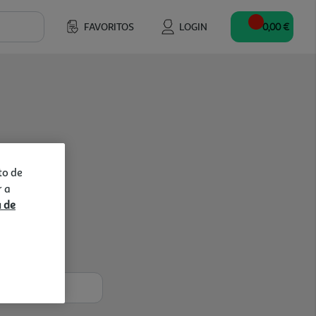
FAVORITOS
LOGIN
0,00 €
to de
r a
a de