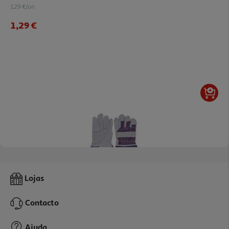
1.29 €/un
1,29 €
Luva Pele Porco Itools
Lojas
3.29 €/un
Contacto
3,29 €
Ajuda