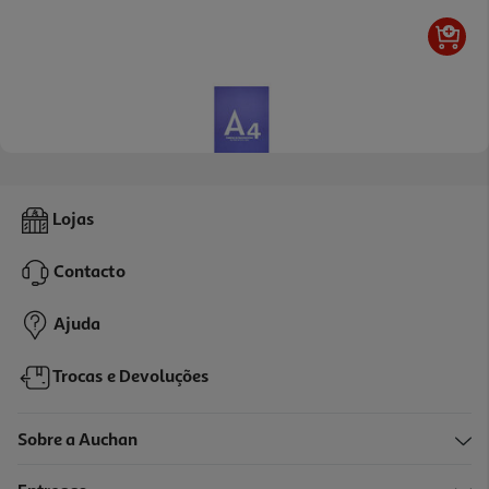
3.0
(1)
Bloco Recarga Quadriculado Firmo A4 80 Folhas
Lojas
1.99 €/un
Contacto
1,99 €
Ajuda
Trocas e Devoluções
Sobre a Auchan