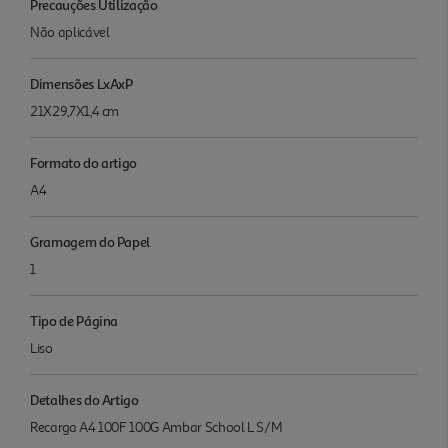
Precauções Utilização
Não aplicável
Dimensões LxAxP
21X29,7X1,4 cm
Formato do artigo
A4
Gramagem do Papel
1
Tipo de Página
Liso
Detalhes do Artigo
Recarga A4 100F 100G Ambar School L S/M