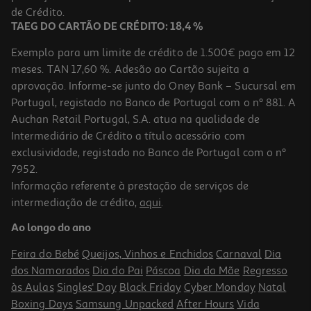
4,29 €
de Crédito.
TAEG DO CARTÃO DE CRÉDITO: 18,4 %
Exemplo para um limite de crédito de 1.500€ pago em 12
meses. TAN 17,60 %. Adesão ao Cartão sujeita a
aprovação. Informe-se junto do Oney Bank – Sucursal em
Portugal, registado no Banco de Portugal com o nº 881. A
Auchan Retail Portugal, S.A. atua na qualidade de
Intermediário de Crédito a título acessório com
exclusividade, registado no Banco de Portugal com o nº
7952.
Informação referente à prestação de serviços de
4.0
(1)
intermediação de crédito,
aqui
.
Bloco Recarga Pautado Firmo A4 80 Folhas
Ao longo do ano
1.99 €/un
Feira do Bebé
Queijos, Vinhos e Enchidos
Carnaval
Dia
1,99 €
dos Namorados
Dia do Pai
Páscoa
Dia da Mãe
Regresso
às Aulas
Singles' Day
Black Friday
Cyber Monday
Natal
Boxing Days
Samsung Unpacked
After Hours
Vida