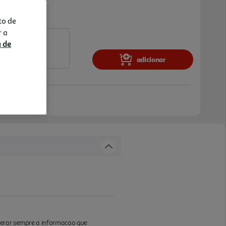
to de
r a
a de
adicionar
iderar sempre a informacao que