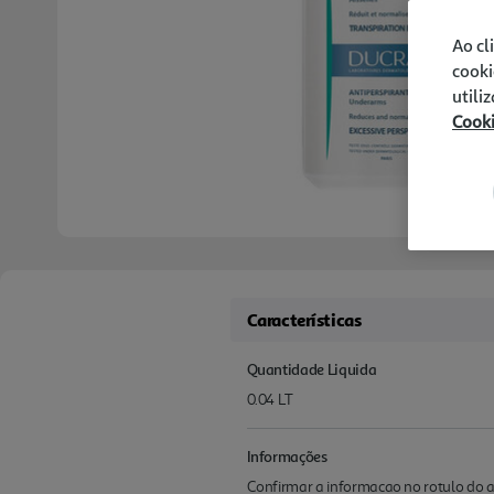
Ao cl
cooki
utili
Cook
Características
Quantidade Liquida
0.04 LT
Informações
Confirmar a informacao no rotulo do a