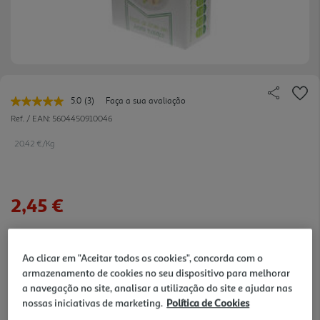
5.0
(3)
Faça a sua avaliação
Leu
3
Ref. / EAN:
5604450910046
avaliações.
Link
20.42 €/Kg
para
a
mesma
página.
2,45 €
Notas de preparação
Ao clicar em "Aceitar todos os cookies", concorda com o
armazenamento de cookies no seu dispositivo para melhorar
a navegação no site, analisar a utilização do site e ajudar nas
nossas iniciativas de marketing.
Política de Cookies