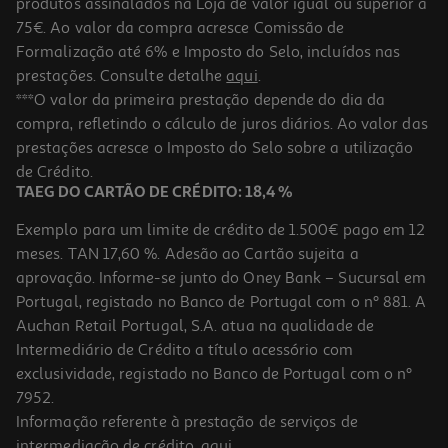
produtos assinalados na Loja de valor igual ou superior a
75€. Ao valor da compra acresce Comissão de
Formalização até 6% e Imposto do Selo, incluídos nas
prestações. Consulte detalhe
aqui
.
5.0
(1)
Filete Santa Catarina Atum Azeite Bio 120g Especialidade
***O valor da primeira prestação depende do dia da
compra, refletindo o cálculo de juros diários. Ao valor das
26.58 €/Kg
prestações acresce o Imposto do Selo sobre a utilização
3,19 €
de Crédito.
TAEG DO CARTÃO DE CRÉDITO: 18,4 %
Exemplo para um limite de crédito de 1.500€ pago em 12
meses. TAN 17,60 %. Adesão ao Cartão sujeita a
aprovação. Informe-se junto do Oney Bank – Sucursal em
Portugal, registado no Banco de Portugal com o nº 881. A
Auchan Retail Portugal, S.A. atua na qualidade de
Intermediário de Crédito a título acessório com
exclusividade, registado no Banco de Portugal com o nº
7952.
Informação referente à prestação de serviços de
intermediação de crédito,
aqui
.