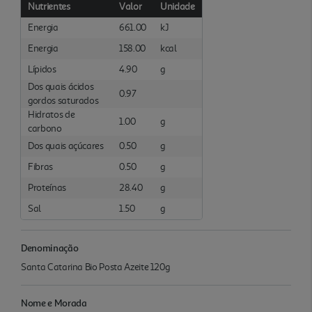
Nutrientes
Valor
Unidade
Energia
661.00
kJ
Energia
158.00
kcal
Lípidos
4.90
g
Dos quais ácidos
0.97
gordos saturados
Hidratos de
1.00
g
carbono
Dos quais açúcares
0.50
g
Fibras
0.50
g
Proteínas
28.40
g
Sal
1.50
g
Denominação
Santa Catarina Bio Posta Azeite 120g
Nome e Morada