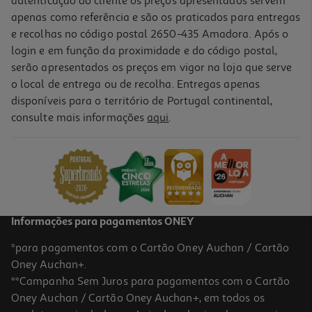
autenticação do cliente os preços apresentados servem
apenas como referência e são os praticados para entregas
e recolhas no código postal 2650-435 Amadora. Após o
login e em função da proximidade e do código postal,
serão apresentados os preços em vigor na loja que serve
o local de entrega ou de recolha. Entregas apenas
disponíveis para o território de Portugal continental,
5.0
(1)
consulte mais informações
aqui
.
Atum Santa Catarina Filete Azeite Biológico 120g
22.08 €/Kg
2,65 €
Informações para pagamentos ONEY
*para pagamentos com o Cartão Oney Auchan / Cartão
Oney Auchan+.
**Campanha Sem Juros para pagamentos com o Cartão
Oney Auchan / Cartão Oney Auchan+, em todos os