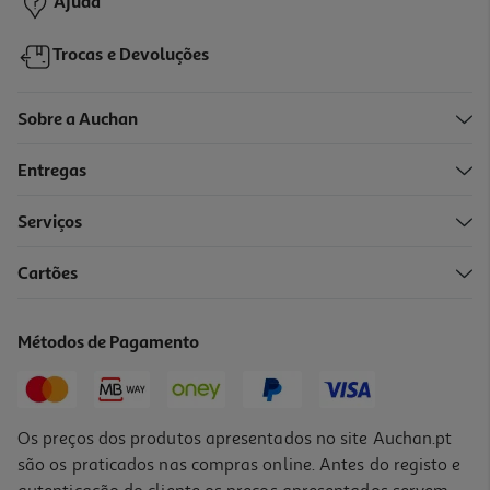
Ajuda
Trocas e Devoluções
Sobre a Auchan
Entregas
Serviços
5.0
(3)
Cartões
Filete Santa Catarina Atum Frasco Azeite Bio 250g
25.96 €/Kg
Métodos de Pagamento
6,49 €
Os preços dos produtos apresentados no site Auchan.pt
são os praticados nas compras online. Antes do registo e