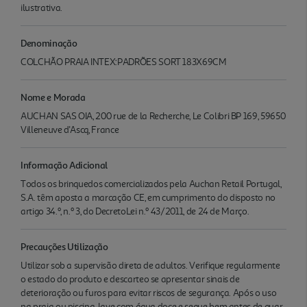
ilustrativa.
Denominação
COLCHÃO PRAIA INTEX:PADRÕES SORT 183X69CM
Nome e Morada
AUCHAN SAS OIA, 200 rue de la Recherche, Le Colibri BP 169, 59650
Villeneuve d'Ascq, France
Informação Adicional
Todos os brinquedos comercializados pela Auchan Retail Portugal,
S.A. têm aposta a marcação CE, em cumprimento do disposto no
artigo 34.º, n.º 3, do DecretoLei n.º 43/2011, de 24 de Março.
Precauções Utilização
Utilizar sob a supervisão direta de adultos. Verifique regularmente
o estado do produto e descarteo se apresentar sinais de
deterioração ou furos para evitar riscos de segurança. Após o uso
na praia ou piscina, lave com água doce e seque bem antes de guar