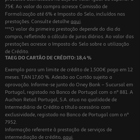
75€. Ao valor da compra acresce Comissão de
Formalização até 6% e Imposto do Selo, incluídos nas
prestações. Consulte detalhe
aqui
.
Boia Neon Bestway Ø76cm Cores Sortidas
***O valor da primeira prestação depende do dia da
compra, refletindo o cálculo de juros diários. Ao valor das
2.29 €/un
prestações acresce o Imposto do Selo sobre a utilização
2,29 €
de Crédito.
TAEG DO CARTÃO DE CRÉDITO: 18,4 %
Exemplo para um limite de crédito de 1.500€ pago em 12
meses. TAN 17,60 %. Adesão ao Cartão sujeita a
aprovação. Informe-se junto do Oney Bank – Sucursal em
Portugal, registado no Banco de Portugal com o nº 881. A
Auchan Retail Portugal, S.A. atua na qualidade de
Intermediário de Crédito a título acessório com
exclusividade, registado no Banco de Portugal com o nº
7952.
Informação referente à prestação de serviços de
intermediação de crédito,
aqui
.