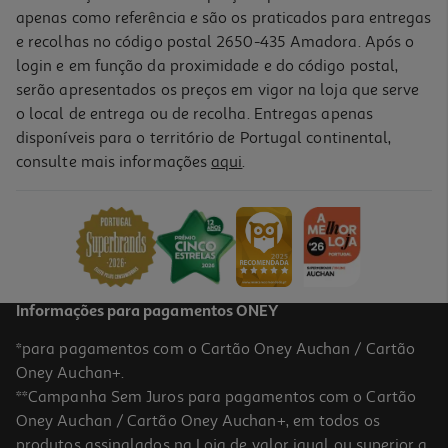
apenas como referência e são os praticados para entregas
e recolhas no código postal 2650-435 Amadora. Após o
login e em função da proximidade e do código postal,
serão apresentados os preços em vigor na loja que serve
o local de entrega ou de recolha. Entregas apenas
disponíveis para o território de Portugal continental,
consulte mais informações
aqui
.
Flamingo Insuflável Bestway 128x110x87cm
14.99 €/un
14,99 €
Informações para pagamentos ONEY
*para pagamentos com o Cartão Oney Auchan / Cartão
Oney Auchan+.
**Campanha Sem Juros para pagamentos com o Cartão
Oney Auchan / Cartão Oney Auchan+, em todos os
produtos assinalados na Loja de valor igual ou superior a