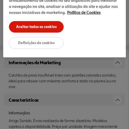
armazenamento de cookies no seu dispositivo para melhorar
a navegação no site, analisar a utilização do site e ajudar nas
nossas iniciativas de marketing.
Política de Cookies
Aceitar todos os cookies
Entrega estimada entre
10/08/2026 e 11/08/2026
Definições de cookies
Informações de Marketing
Colchão de praia insuflável Intex com padrões coloridos sortidos,
ideal para relaxar com máximo conforto e estilo na piscina ou no
mar.
Características
Informações
Artigo Sortido. Envio realizado de forma aleatória. Modelos
sujeitos a disponibilidade. Preço por unidade. Imagem meramente