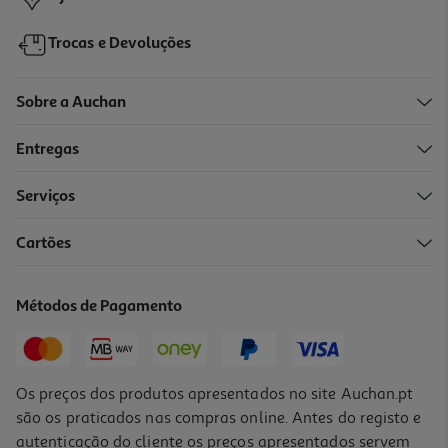
Trocas e Devoluções
Sobre a Auchan
Entregas
-25%
Serviços
Cartões
Rede De Piscina One Two Fun Insuflável 120x72x17cm
2.99 €/un
Métodos de Pagamento
Price reduced from
to
3,99 €
2,99 €
Promoção
Os preços dos produtos apresentados no site Auchan.pt
são os praticados nas compras online. Antes do registo e
autenticação do cliente os preços apresentados servem