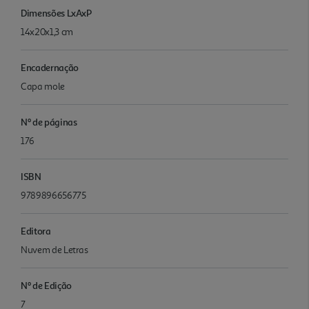
Dimensões LxAxP
14x20x1,3 cm
Encadernação
Capa mole
Nº de páginas
176
ISBN
9789896656775
Editora
Nuvem de Letras
Nº de Edição
7