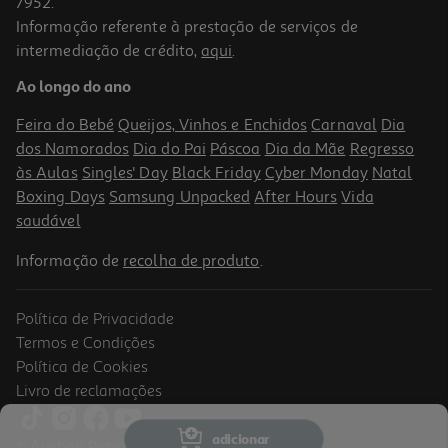
7952.
Informação referente à prestação de serviços de
intermediação de crédito,
aqui
.
Livro O Bando Das Cavernas: Contos
Ao longo do ano
11.57 €/un
12,85 €
PVP de editor
Feira do Bebé
Queijos, Vinhos e Enchidos
Carnaval
Dia
11,57 €
dos Namorados
Dia do Pai
Páscoa
Dia da Mãe
Regresso
às Aulas
Singles' Day
Black Friday
Cyber Monday
Natal
Boxing Days
Samsung Unpacked
After Hours
Vida
saudável
Informação de
recolha de produto
.
Política de Privacidade
Termos e Condições
Política de Cookies
Livro de reclamações
Livro Histórias Para Crescer: Vamos À Casa De Banho
adicionar
© Auchan Retail Portugal