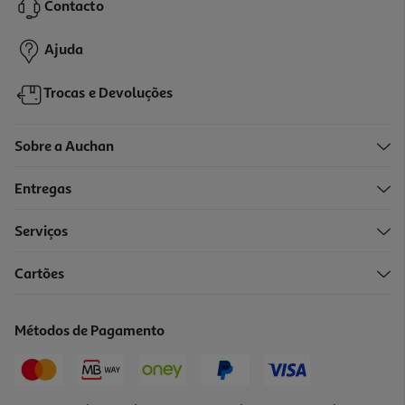
14,90 €
PVP de editor
Contacto
13,41 €
Ajuda
Trocas e Devoluções
Sobre a Auchan
Entregas
Serviços
Cartões
Livro O Rowley Apresenta: Histórias Supimpas De Arrepiar
8.5 €/un
Métodos de Pagamento
16,99 €
PVP de editor
8,50 €