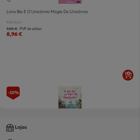
Livro Bia E O Unicórnio Magia Do Unicórnio
8.96 €/un
9,95 €
PVP de editor
8,96 €
-10%
Livro O Que Há No Topo Da Montanha? De Isadora Vilelas
Lojas
13.41 €/un