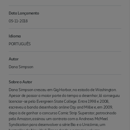
Data Lançamento
05-11-2018
Idioma
PORTUGUÊS
Autor
Dana Simpson
Sobre o Autor
Dana Simpson cresceu em Gig Harbor, no estado de Washington.
Apesar de passar a maior parte do tempo a desenhar, lá conseguiu
licenciar-se pelo Evergreen State College. Entre 1998 e 2008,
escreveu a banda desenhada online Ozy and Millie e, em 2009,
depo is de ganhar o concurso Comic Strip Superstar, patrocinado
pela Amazon, assinou um contrato com a Andrews McMeel
Syndication para desenvolver a série Bia e o Unicórnio, um