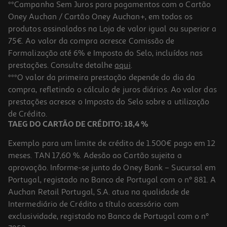
**Campanha Sem Juros para pagamentos com o Cartão
Oney Auchan / Cartão Oney Auchan+, em todos os
-20%
produtos assinalados na Loja de valor igual ou superior a
75€. Ao valor da compra acresce Comissão de
Formalização até 6% e Imposto do Selo, incluídos nas
prestações. Consulte detalhe
aqui
.
Livro O Principezinho
***O valor da primeira prestação depende do dia da
compra, refletindo o cálculo de juros diários. Ao valor das
4.6 €/un
prestações acresce o Imposto do Selo sobre a utilização
5,75 €
PVP de editor
4,60 €
de Crédito.
TAEG DO CARTÃO DE CRÉDITO: 18,4 %
Exemplo para um limite de crédito de 1.500€ pago em 12
meses. TAN 17,60 %. Adesão ao Cartão sujeita a
aprovação. Informe-se junto do Oney Bank – Sucursal em
Portugal, registado no Banco de Portugal com o nº 881. A
Auchan Retail Portugal, S.A. atua na qualidade de
Intermediário de Crédito a título acessório com
-10%
exclusividade, registado no Banco de Portugal com o nº