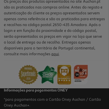
Os preços dos produtos apresentados no site Auchan.pt
são os praticados nas compras online. Antes do registo e
autenticação do cliente os preços apresentados servem
apenas como referência e são os praticados para entregas
e recolhas no código postal 2650-435 Amadora. Após o
login e em função da proximidade e do código postal,
-10%
serão apresentados os preços em vigor na loja que serve
o local de entrega ou de recolha. Entregas apenas
disponíveis para o território de Portugal continental,
consulte mais informações
aqui
.
Livro O Pequeno Livro Da Gentileza
8.91 €/un
9,90 €
PVP de editor
8,91 €
Informações para pagamentos ONEY
*para pagamentos com o Cartão Oney Auchan / Cartão
Oney Auchan+.