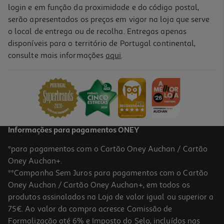
login e em função da proximidade e do código postal,
serão apresentados os preços em vigor na loja que serve
o local de entrega ou de recolha. Entregas apenas
disponíveis para o território de Portugal continental,
consulte mais informações
aqui
.
Informações para pagamentos ONEY
*para pagamentos com o Cartão Oney Auchan / Cartão
Oney Auchan+.
**Campanha Sem Juros para pagamentos com o Cartão
Oney Auchan / Cartão Oney Auchan+, em todos os
produtos assinalados na Loja de valor igual ou superior a
75€. Ao valor da compra acresce Comissão de
Formalização até 6% e Imposto do Selo, incluídos nas