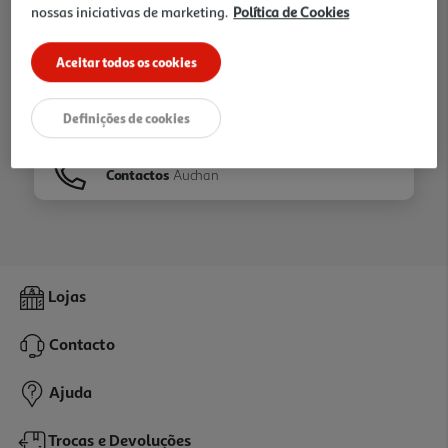
nossas iniciativas de marketing.
Política de Cookies
Ir para
Homepage
Aceitar todos os cookies
Veja os nossos
Folhetos
Definições de cookies
Contactos
Auchan
Lojas
Contacto
Ajuda
Trocas e Devoluções