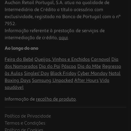
Auchan Retail Portugal, S.A. atua na qualidade de
Intermediário de Crédito a título acessório com
exclusividade, registado no Banco de Portugal com o nº
7952.
Informação referente à prestação de serviços de
intermediação de crédito,
aqui
.
Livro O Diário Do Rowley Um Miúdo Incrível
Ao longo do ano
8.5 €/un
16,99 €
PVP de editor
Feira do Bebé
Queijos, Vinhos e Enchidos
Carnaval
Dia
8,50 €
dos Namorados
Dia do Pai
Páscoa
Dia da Mãe
Regresso
às Aulas
Singles' Day
Black Friday
Cyber Monday
Natal
Boxing Days
Samsung Unpacked
After Hours
Vida
saudável
Informação de
recolha de produto
.
Política de Privacidade
-33%
Termos e Condições
Política de Cookies