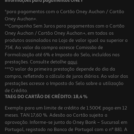
Informações para pagamentos ONEY
*para pagamentos com o Cartão Oney Auchan / Cartão
Oney Auchan+.
**Campanha Sem Juros para pagamentos com o Cartão
Oney Auchan / Cartão Oney Auchan+, em todos os
produtos assinalados na Loja de valor igual ou superior a
75€. Ao valor da compra acresce Comissão de
Formalização até 6% e Imposto do Selo, incluídos nas
prestações. Consulte detalhe
aqui
.
Livro O Diário De Um Banana 2 - Jeff Kinney
***O valor da primeira prestação depende do dia da
compra, refletindo o cálculo de juros diários. Ao valor das
10.19 €/un
prestações acresce o Imposto do Selo sobre a utilização
10,19 €
de Crédito.
TAEG DO CARTÃO DE CRÉDITO: 18,4 %
Exemplo para um limite de crédito de 1.500€ pago em 12
meses. TAN 17,60 %. Adesão ao Cartão sujeita a
aprovação. Informe-se junto do Oney Bank – Sucursal em
Portugal, registado no Banco de Portugal com o nº 881. A