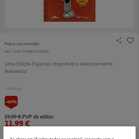
Faça a sua avaliação
Ref. / EAN:
9789897078620
Uma Edição Especial, imperdível e deliciosamente
fedorenta!
11.99 €/un
-40%
19,99 €
PVP de editor
11,99 €
Notas de preparação
Ao clicar em "Aceitar todos os cookies", concorda com o