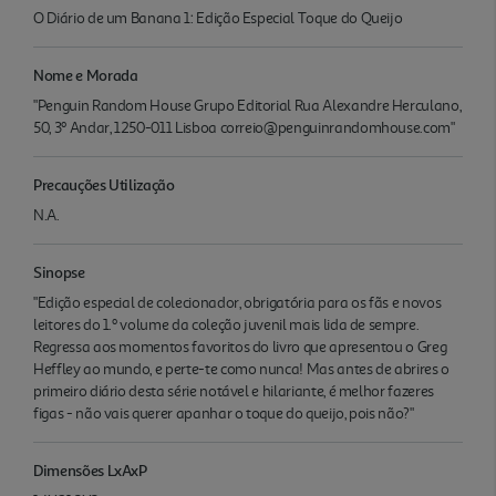
O Diário de um Banana 1: Edição Especial Toque do Queijo
Nome e Morada
"Penguin Random House Grupo Editorial Rua Alexandre Herculano,
50, 3º Andar, 1250-011 Lisboa correio@penguinrandomhouse.com"
Precauções Utilização
N.A.
Sinopse
"Edição especial de colecionador, obrigatória para os fãs e novos
leitores do 1.º volume da coleção juvenil mais lida de sempre.
Regressa aos momentos favoritos do livro que apresentou o Greg
Heffley ao mundo, e perte-te como nunca! Mas antes de abrires o
primeiro diário desta série notável e hilariante, é melhor fazeres
figas - não vais querer apanhar o toque do queijo, pois não?"
Dimensões LxAxP