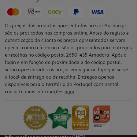
PVP de editor
11,61 €
Os preços dos produtos apresentados no site Auchan.pt
são os praticados nas compras online. Antes do registo e
autenticação do cliente os preços apresentados servem
apenas como referência e são os praticados para entregas
e recolhas no código postal 2650-435 Amadora. Após o
login e em função da proximidade e do código postal,
-10%
serão apresentados os preços em vigor na loja que serve
o local de entrega ou de recolha. Entregas apenas
disponíveis para o território de Portugal continental,
5.0
(1)
consulte mais informações
aqui
.
O Leão Que Temos Cá Dentro
12.51 €/un
13,90 €
PVP de editor
12,51 €