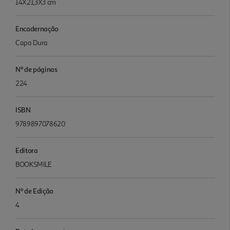
14X21,3X3 cm
Encadernação
Capa Dura
Nº de páginas
224
ISBN
9789897078620
Editora
BOOKSMILE
Nº de Edição
4