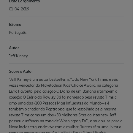
Data Lançamento
01-04-2019
Idioma
Português
Autor
Jeff Kinney
Sobre o Autor
"Jeff Kinney é um autor bestseller, n.º 1 do New York Times, e seis
vezes vencedor do Nickelodeon Kids' Choice Award, na categoria
Livro Favorito, pela coleção O Diário de um Banana e também a
coleção O Diário do Rowley. Já foi nomeado pela revista Time c
omo uma das «100 Pessoas Mais Influentes do Mundo» e é
também o criador do Poptropica, que foi escolhido pela mesma
revista Time como um dos «50 Melhores Sites da Internet». Jeff
passou a infância na zona de Washington, D.C., e mudou-se para a
Nova Inglat erra, onde vive com a mulher. Juntos, têm uma livraria
com um nome sugestivo: An Unlikely Story (Uma História