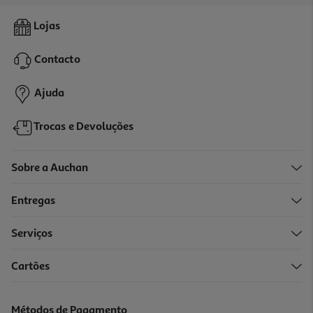
4.0
(1)
Livro O Diário De Um Banana 16 Arrasa Ou Baza Jeff Kinney
Lojas
10.19 €/un
Contacto
10,19 €
Ajuda
Trocas e Devoluções
Sobre a Auchan
Entregas
-10%
Serviços
Cartões
De Que Cor É Um Beijinho
11.61 €/un
Métodos de Pagamento
12,90 €