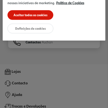
nossas iniciativas de marketing.
Política de Cookies
Ir para
Homepage
Aceitar todos os cookies
Veja os nossos
Folhetos
Definições de cookies
Contactos
Auchan
Lojas
Contacto
Ajuda
Trocas e Devoluções