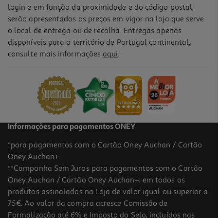
login e em função da proximidade e do código postal,
serão apresentados os preços em vigor na loja que serve
o local de entrega ou de recolha. Entregas apenas
disponíveis para o território de Portugal continental,
consulte mais informações
aqui
.
Informações para pagamentos ONEY
*para pagamentos com o Cartão Oney Auchan / Cartão
Oney Auchan+.
**Campanha Sem Juros para pagamentos com o Cartão
Oney Auchan / Cartão Oney Auchan+, em todos os
produtos assinalados na Loja de valor igual ou superior a
75€. Ao valor da compra acresce Comissão de
Formalização até 6% e Imposto do Selo, incluídos nas