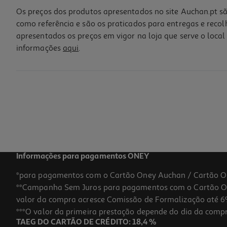
Os preços dos produtos apresentados no site Auchan.pt sã
como referência e são os praticados para entregas e reco
apresentados os preços em vigor na loja que serve o local 
informações
aqui
.
Suplemento Iana Articulacoes Flex 60 Comp
0.28 €/un
Price reduced from
to
25,38 €
16,82 €
Promoção
Informações para pagamentos ONEY
*para pagamentos com o Cartão Oney Auchan / Cartão O
**Campanha Sem Juros para pagamentos com o Cartão Oney
valor da compra acresce Comissão de Formalização até 6%
***O valor da primeira prestação depende do dia da compra,
TAEG DO CARTÃO DE CRÉDITO: 18,4 %