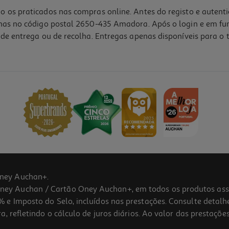
o os praticados nas compras online. Antes do registo e autent
lhas no código postal 2650-435 Amadora. Após o login e em fu
de entrega ou de recolha. Entregas apenas disponíveis para o t
ney Auchan+.
 Auchan / Cartão Oney Auchan+, em todos os produtos assina
 e Imposto do Selo, incluídos nas prestações. Consulte detal
 refletindo o cálculo de juros diários. Ao valor das prestações