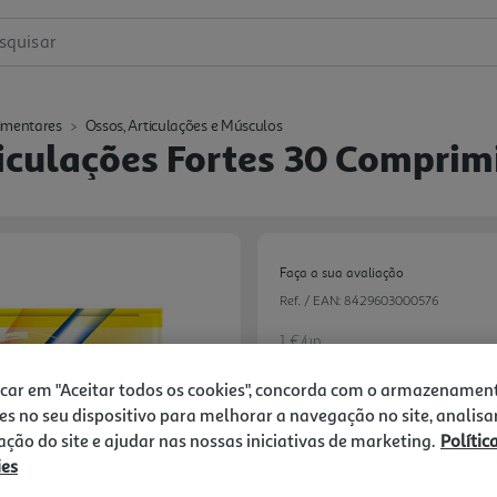
squisar
imentares
Ossos, Articulações e Músculos
iculações Fortes 30 Comprim
Faça a sua avaliação
Ref. / EAN:
8429603000576
1 €/un
icar em "Aceitar todos os cookies", concorda com o armazenamen
es no seu dispositivo para melhorar a navegação no site, analisa
29,85 €
zação do site e ajudar nas nossas iniciativas de marketing.
Polític
ies
Notas de preparação