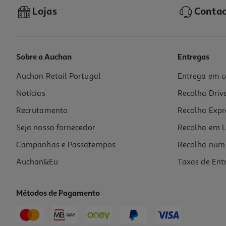
Lojas
Contac
Sobre a Auchan
Entregas
Auchan Retail Portugal
Entrega em c
Suplemento Arkocapsulas Curcuma 40caps
Notícias
Recolha Driv
0.49 €/un
Recrutamento
Recolha Expr
19,49 €
Seja nosso fornecedor
Recolha em L
Campanhas e Passatempos
Recolha num 
Auchan&Eu
Taxas de Ent
Métodos de Pagamento
-34%