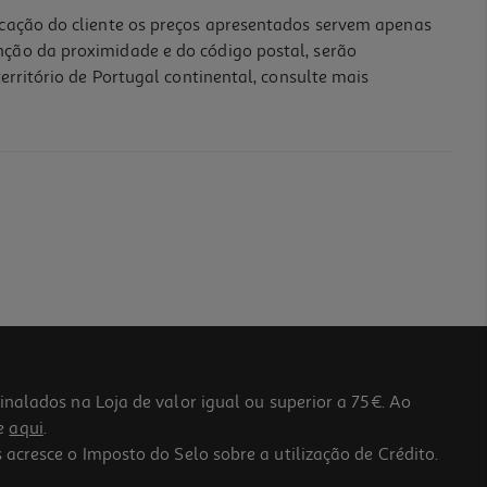
icação do cliente os preços apresentados servem apenas
nção da proximidade e do código postal, serão
erritório de Portugal continental, consulte mais
lados na Loja de valor igual ou superior a 75€. Ao
he
aqui
.
 acresce o Imposto do Selo sobre a utilização de Crédito.