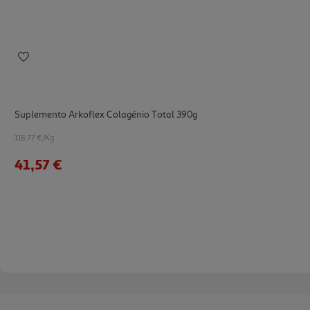
Suplemento Arkoflex Colagénio Total 390g
118.77 €/Kg
41,57 €