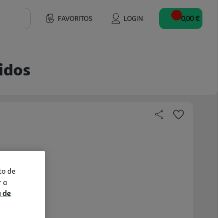
FAVORITOS
LOGIN
0,00 €
idos
to de
r a
a de