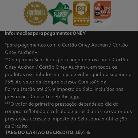
9.99 €/un
9,99 €
Informações para pagamentos ONEY
*para pagamentos com o Cartão Oney Auchan / Cartão
Oney Auchan+.
**Campanha Sem Juros para pagamentos com o Cartão
Oney Auchan / Cartão Oney Auchan+, em todos os
produtos assinalados na Loja de valor igual ou superior a
75€. Ao valor da compra acresce Comissão de
Formalização até 6% e Imposto do Selo, incluídos nas
prestações. Consulte detalhe
aqui
.
Organizador Cosméticos Actuel Bamboo 18x9.5x9cm
***O valor da primeira prestação depende do dia da
compra, refletindo o cálculo de juros diários. Ao valor das
3.99 €/un
prestações acresce o Imposto do Selo sobre a utilização
3,99 €
de Crédito.
TAEG DO CARTÃO DE CRÉDITO: 18,4 %