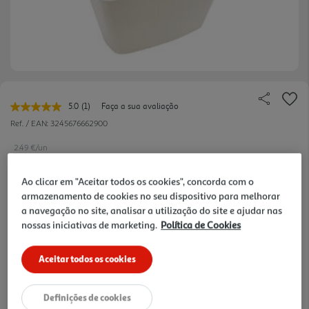
5.0
(1)
Faça a sua avaliação
Leu
uma
Ref. / EAN:
3245676662900
avaliação.
Link
2.49 €/un
para
a
mesma
Ao clicar em "Aceitar todos os cookies", concorda com o
página.
armazenamento de cookies no seu dispositivo para melhorar
2,49 €
a navegação no site, analisar a utilização do site e ajudar nas
nossas iniciativas de marketing.
Política de Cookies
Notas de preparação
Aceitar todos os cookies
Definições de cookies