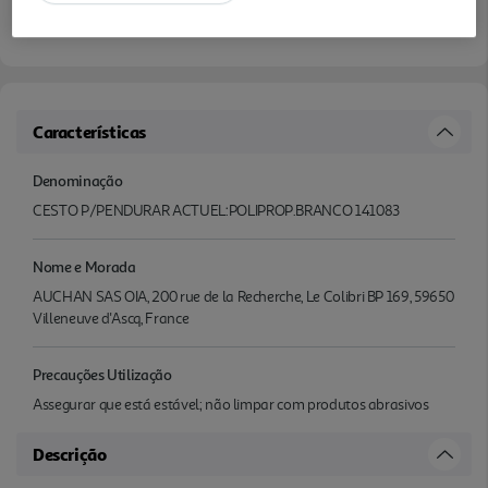
Características
Denominação
CESTO P/PENDURAR ACTUEL:POLIPROP.BRANCO 141083
Nome e Morada
AUCHAN SAS OIA, 200 rue de la Recherche, Le Colibri BP 169, 59650
Villeneuve d'Ascq, France
Precauções Utilização
Assegurar que está estável; não limpar com produtos abrasivos
Descrição