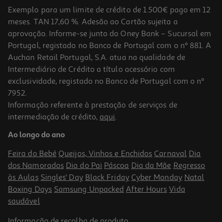
Exemplo para um limite de crédito de 1.500€ pago em 12
meses. TAN 17,60 %. Adesão ao Cartão sujeita a
aprovação. Informe-se junto do Oney Bank – Sucursal em
Portugal, registado no Banco de Portugal com o nº 881. A
Auchan Retail Portugal, S.A. atua na qualidade de
Intermediário de Crédito a título acessório com
exclusividade, registado no Banco de Portugal com o nº
7952.
Informação referente à prestação de serviços de
5.0
(1)
intermediação de crédito,
aqui
.
Prateleira De Parede De Canto Com 2 Ventosas Actuel Cromado
Prateado
Ao longo do ano
19.99 €/un
Feira do Bebé
Queijos, Vinhos e Enchidos
Carnaval
Dia
19,99 €
dos Namorados
Dia do Pai
Páscoa
Dia da Mãe
Regresso
às Aulas
Singles' Day
Black Friday
Cyber Monday
Natal
Boxing Days
Samsung Unpacked
After Hours
Vida
saudável
Informação de
recolha de produto
.