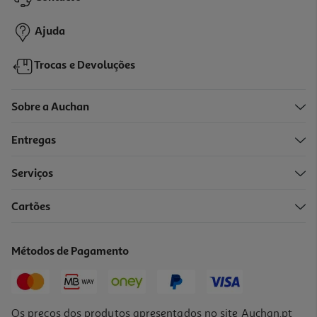
12,51 €
Ajuda
Trocas e Devoluções
Sobre a Auchan
Entregas
-10%
Serviços
Cartões
Está Um Unicórnio Preso No Meu Livro
11.97 €/un
Métodos de Pagamento
13,30 €
PVP de editor
11,97 €
Os preços dos produtos apresentados no site Auchan.pt