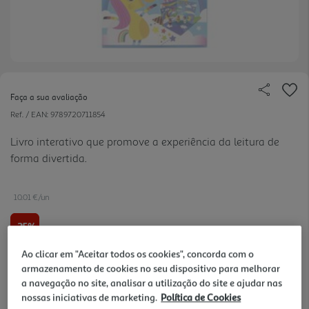
Faça a sua avaliação
Ref. / EAN:
9789720711854
Livro interativo que promove a experiência da leitura de
forma divertida.
10.01 €/un
-25%
Ao clicar em "Aceitar todos os cookies", concorda com o
13,30 €
PVP de editor
armazenamento de cookies no seu dispositivo para melhorar
10,01 €
a navegação no site, analisar a utilização do site e ajudar nas
nossas iniciativas de marketing.
Política de Cookies
Notas de preparação