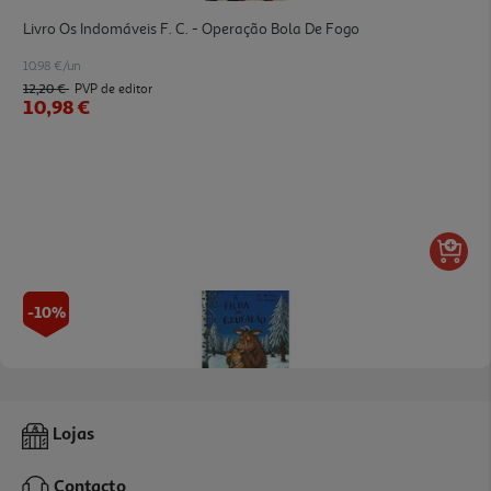
Livro Os Indomáveis F. C. - Operação Bola De Fogo
10.98 €/un
12,20 €
PVP de editor
10,98 €
-10%
Livro A Filha Do Grufalão
Lojas
12.51 €/un
13,90 €
PVP de editor
Contacto