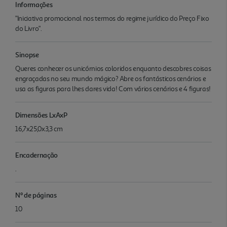
Informações
"Iniciativa promocional nos termos do regime jurídico do Preço Fixo
do Livro".
Sinopse
Queres conhecer os unicórnios coloridos enquanto descobres coisas
engraçadas no seu mundo mágico? Abre os fantásticos cenários e
usa as figuras para lhes dares vida! Com vários cenários e 4 figuras!
Dimensões LxAxP
16,7x25,0x3,3 cm
Encadernação
.
Nº de páginas
10