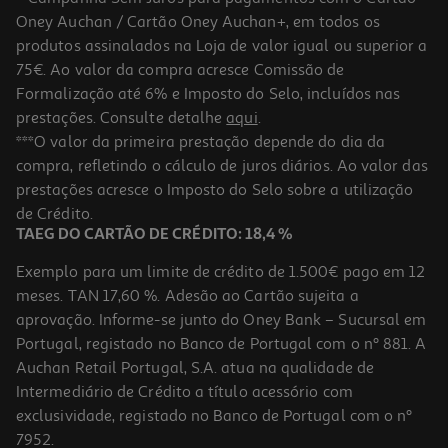
Oney Auchan / Cartão Oney Auchan+, em todos os
-10%
produtos assinalados na Loja de valor igual ou superior a
75€. Ao valor da compra acresce Comissão de
Formalização até 6% e Imposto do Selo, incluídos nas
prestações. Consulte detalhe
aqui
.
Livro Encontra O Bolinha Na Biblioteca De Eric Hill
***O valor da primeira prestação depende do dia da
compra, refletindo o cálculo de juros diários. Ao valor das
11.61 €/un
prestações acresce o Imposto do Selo sobre a utilização
12,90 €
PVP de editor
11,61 €
de Crédito.
TAEG DO CARTÃO DE CRÉDITO: 18,4 %
Exemplo para um limite de crédito de 1.500€ pago em 12
meses. TAN 17,60 %. Adesão ao Cartão sujeita a
aprovação. Informe-se junto do Oney Bank – Sucursal em
Portugal, registado no Banco de Portugal com o nº 881. A
Auchan Retail Portugal, S.A. atua na qualidade de
Intermediário de Crédito a título acessório com
-10%
exclusividade, registado no Banco de Portugal com o nº
7952.