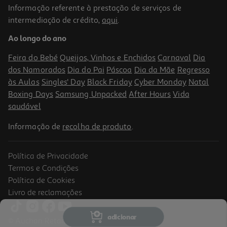
Informação referente à prestação de serviços de
intermediação de crédito,
aqui
.
Livro Acredita Em Ti Tu Consegues! De Sara Rebello Da Silva
Ao longo do ano
10.71 €/un
11,90 €
PVP de editor
Feira do Bebé
Queijos, Vinhos e Enchidos
Carnaval
Dia
10,71 €
dos Namorados
Dia do Pai
Páscoa
Dia da Mãe
Regresso
às Aulas
Singles' Day
Black Friday
Cyber Monday
Natal
Boxing Days
Samsung Unpacked
After Hours
Vida
saudável
Informação de
recolha de produto
.
Política de Privacidade
-33%
Termos e Condições
Política de Cookies
Livro de reclamações
Panda Vamos À Escola?
adicionar
© Auchan Retail Portugal
9.3 €/un