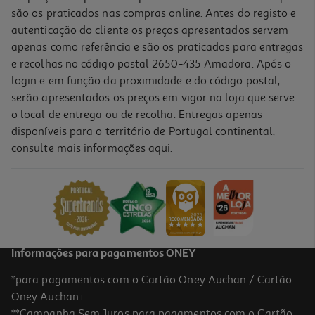
são os praticados nas compras online. Antes do registo e
autenticação do cliente os preços apresentados servem
apenas como referência e são os praticados para entregas
e recolhas no código postal 2650-435 Amadora. Após o
login e em função da proximidade e do código postal,
-10%
serão apresentados os preços em vigor na loja que serve
o local de entrega ou de recolha. Entregas apenas
disponíveis para o território de Portugal continental,
consulte mais informações
aqui
.
Livro Eu Quero Isso Já! De A.p. Hernández
10.71 €/un
11,90 €
PVP de editor
10,71 €
Informações para pagamentos ONEY
*para pagamentos com o Cartão Oney Auchan / Cartão
Oney Auchan+.
**Campanha Sem Juros para pagamentos com o Cartão