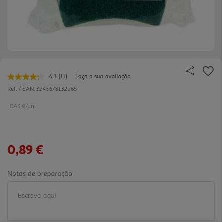
4.3
(11)
Faça a sua avaliação
Leu
11
Ref. / EAN:
3245678132265
avaliações.
Link
0.45 €/un
para
a
mesma
página.
0,89 €
Notas de preparação