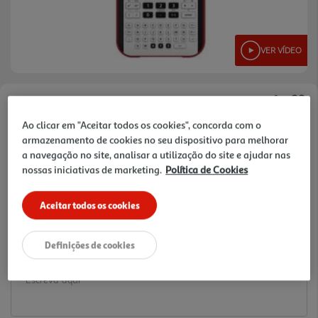
VER VÍDEO
Faça a sua avaliação
Ao clicar em "Aceitar todos os cookies", concorda com o
Ref. / EAN:
3243480106702
armazenamento de cookies no seu dispositivo para melhorar
164.99 €/un
a navegação no site, analisar a utilização do site e ajudar nas
nossas iniciativas de marketing.
Política de Cookies
Aceitar todos os cookies
164,99 €
Definições de cookies
Notas de preparação