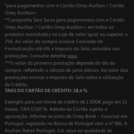
*para pagamentos com o Cartão Oney Auchan / Cartão
Oney Auchan+.
**Campanha Sem Juros para pagamentos com o Cartão
Oney Auchan / Cartão Oney Auchan+, em todos os
produtos assinalados na Loja de valor igual ou superior a
75€. Ao valor da compra acresce Comissão de
Formalização até 6% e Imposto do Selo, incluídos nas
prestações. Consulte detalhe
aqui
.
Calculadora Evo Texas Preto Ti-84
***O valor da primeira prestação depende do dia da
compra, refletindo o cálculo de juros diários. Ao valor das
159.99 €/un
prestações acresce o Imposto do Selo sobre a utilização
159,99 €
de Crédito.
TAEG DO CARTÃO DE CRÉDITO: 18,4 %
Exemplo para um limite de crédito de 1.500€ pago em 12
meses. TAN 17,60 %. Adesão ao Cartão sujeita a
aprovação. Informe-se junto do Oney Bank – Sucursal em
Portugal, registado no Banco de Portugal com o nº 881. A
Auchan Retail Portugal, S.A. atua na qualidade de