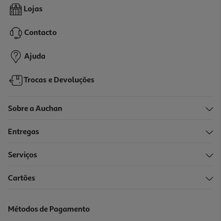
Calculadora Gráfica Casio Fx 9860 Giii
Lojas
99.99 €/un
Contacto
99,99 €
Ajuda
Trocas e Devoluções
Sobre a Auchan
Entregas
Serviços
Cartões
Calculadora Gráfica Texas Instruments Ti-84 Plus Ce-T Python
Edition
159.99 €/un
Métodos de Pagamento
159,99 €