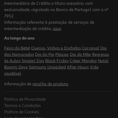
Intermediário de Crédito a título acessório com
exclusividade, registado no Banco de Portugal com o nº
7952.
Informação referente à prestação de serviços de
intermediação de crédito,
aqui
.
Calculadora Grafica Casio Fx-Cg50
Ao longo do ano
139.99 €/un
Feira do Bebé
Queijos, Vinhos e Enchidos
Carnaval
Dia
139,99 €
dos Namorados
Dia do Pai
Páscoa
Dia da Mãe
Regresso
às Aulas
Singles' Day
Black Friday
Cyber Monday
Natal
Boxing Days
Samsung Unpacked
After Hours
Vida
saudável
Informação de
recolha de produto
.
Política de Privacidade
-20%
Termos e Condições
Política de Cookies