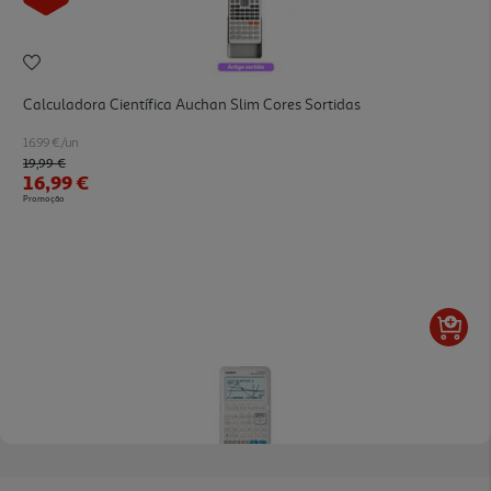
Calculadora Científica Auchan Slim Cores Sortidas
16.99 €/un
Price reduced from
to
19,99 €
16,99 €
Promoção
5.0
(2)