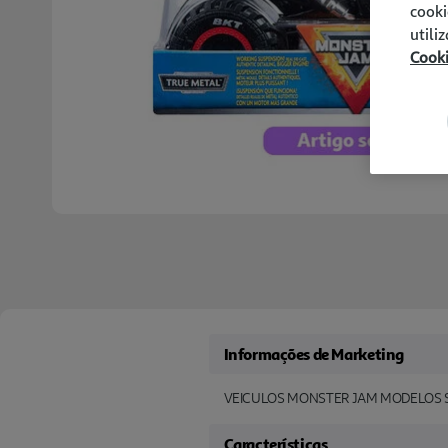
cooki
utili
Cook
Informações de Marketing
VEICULOS MONSTER JAM MODELOS 
Características