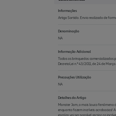
Informações
Artigo Sortido. Envio realizado de for
Denominação
NA
Informação Adicional
Todos os brinquedos comercializados pe
DecretoLei n.º 43/2011, de 24 de Março.
Precauções Utilização
NA
Detalhes do Artigo
Monster Jam, o mais louco fenómeno d
enquanto fazem incríveis acrobacias! A
escalas vai ser possível recriar os inc