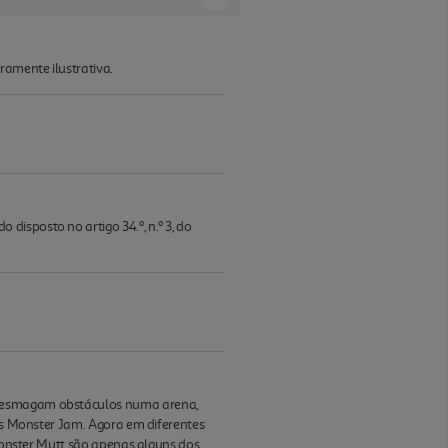
ramente ilustrativa.
isposto no artigo 34.º, n.º 3, do
 e esmagam obstáculos numa arena,
ais Monster Jam. Agora em diferentes
 Monster Mutt são apenas alguns dos