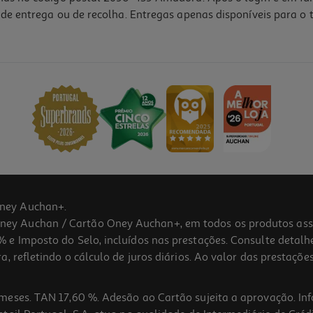
de entrega ou de recolha. Entregas apenas disponíveis para o t
ney Auchan+.
 Auchan / Cartão Oney Auchan+, em todos os produtos assina
 e Imposto do Selo, incluídos nas prestações. Consulte detal
 refletindo o cálculo de juros diários. Ao valor das prestações
meses. TAN 17,60 %. Adesão ao Cartão sujeita a aprovação. In