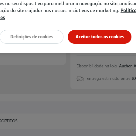
14,99 €
es no seu dispositivo para melhorar a navegação no site, analisa
zação do site e ajudar nas nossas iniciativas de marketing.
Polític
Notas de preparação
ies
Definições de cookies
Aceitar todos os cookies
Disponibilidade na loja:
Auchan 
Entrega estimada entre
10
SORTIDOS