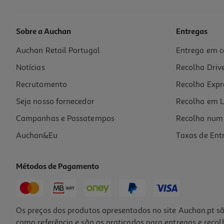
Sobre a Auchan
Entregas
Auchan Retail Portugal
Entrega em c
Veículos 1:64 Monster Jam Modelos Sortidos
Notícias
Recolha Driv
6.99 €/un
Recrutamento
Recolha Expr
6,99 €
Seja nosso fornecedor
Recolha em L
Campanhas e Passatempos
Recolha num 
Auchan&Eu
Taxas de Ent
Métodos de Pagamento
Os preços dos produtos apresentados no site Auchan.pt sã
como referência e são os praticados para entregas e reco