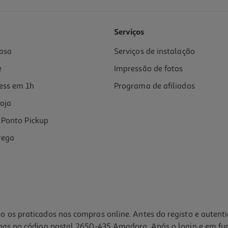
Serviços
asa
Serviços de instalação
e
Impressão de fotos
ess em 1h
Programa de afiliados
oja
Ponto Pickup
rega
o os praticados nas compras online. Antes do registo e autent
lhas no código postal 2650-435 Amadora. Após o login e em fu