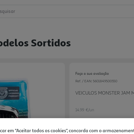
squisar
odelos Sortidos
Faça a sua avaliação
Ref. / EAN:
5601849500550
VEICULOS MONSTER JAM 
14.99 €/un
icar em "Aceitar todos os cookies", concorda com o armazenamen