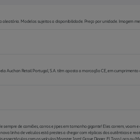
ma aleatória. Modelos sujeitos a disponibilidade. Preço por unidade. Imagem me
la Auchan Retail Portugal, S.A. têm aposta a marcação CE, em cumprimento do d
e sempre de camiões, carros e jipes em tamanho gigante! Eles correm, voam
 nova linha de veículos está prestes a chegar com réplicas dos autênticos e re
ríveis espectáculos com os veículos Monster Jam! Grave Digger, El Toro Loco ou