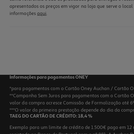
apresentados os preços em vigor na loja que serve o local 
informações
aqui
.
Veículo Marvel Monster Jam 1.64 Modelos Sortidos
7.99 €/un
7,99 €
Informações para pagamentos ONEY
*para pagamentos com o Cartão Oney Auchan / Cartão O
**Campanha Sem Juros para pagamentos com o Cartão Oney
valor da compra acresce Comissão de Formalização até 6%
***O valor da primeira prestação depende do dia da compra,
TAEG DO CARTÃO DE CRÉDITO: 18,4 %
Exemplo para um limite de crédito de 1.500€ pago em 12 