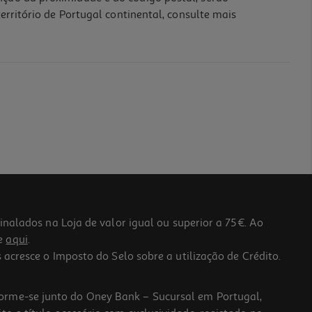
erritório de Portugal continental, consulte mais
lados na Loja de valor igual ou superior a 75€. Ao
he
aqui
.
 acresce o Imposto do Selo sobre a utilização de Crédito.
forme-se junto do Oney Bank – Sucursal em Portugal,