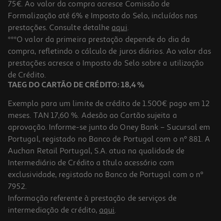
75€. Ao valor da compra acresce Comissão de
Formalização até 6% e Imposto do Selo, incluídos nas
prestações. Consulte detalhe
aqui
.
Suplemento Fercare Forte 20caps
***O valor da primeira prestação depende do dia da
compra, refletindo o cálculo de juros diários. Ao valor das
0.98 €/un
prestações acresce o Imposto do Selo sobre a utilização
19,50 €
de Crédito.
TAEG DO CARTÃO DE CRÉDITO: 18,4 %
Exemplo para um limite de crédito de 1.500€ pago em 12
meses. TAN 17,60 %. Adesão ao Cartão sujeita a
aprovação. Informe-se junto do Oney Bank – Sucursal em
Portugal, registado no Banco de Portugal com o nº 881. A
Auchan Retail Portugal, S.A. atua na qualidade de
Intermediário de Crédito a título acessório com
exclusividade, registado no Banco de Portugal com o nº
7952.
Informação referente à prestação de serviços de
5.0
(1)
intermediação de crédito,
aqui
.
Suplemento Bio Ritmo 2x20 Ampolas Leve 2 Pague 1