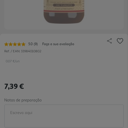
5.0
(9)
Faça a sua avaliação
Leu
9
Ref. / EAN:
33984010802
avaliações.
Link
0.07 €/un
para
a
mesma
página.
7,39 €
Notas de preparação