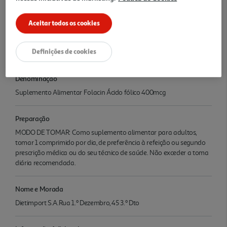
Informações
"Manter fora do alcance das crianças. Não exceder a toma diária
Aceitar todos os cookies
recomendada. Os suplementos alimentares não devem ser
utilizados como substitutos de uma alimentação variada,
Definições de cookies
equilibrada e de um estilo de vida saudável.
Denominação
Suplemento Alimentar Folacin Ácido fólico 400mcg
Preparação
MODO DE TOMAR: Como suplemento alimentar para adultos,
tomar 1 comprimido por dia, de preferência à refeição ou segundo
prescrição médica ou do seu técnico de saúde. Não exceder a toma
diária recomendada.
Nome e Morada
Dietimport S.A.Rua 1.º Dezembro, 45 3.º Dto