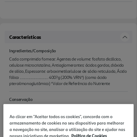
Características
Ingredientes/Composição
Cada comprimido fornece: Agentes de volume: fosfato dicálcico,
celulose microcristalina, Antiaglomerantes: ácidos gordos, dióxido
de silício, Espessante: arboximetilcelulose de sódio reticulada, Ácido
fólico ................................... 400?g (200% VRN*) (como ácido
pteroilmonoglutâmico) *Valor de Referência do Nutriente
Conservação
Após a abertura consumir de forma contínua de acordo com o
modo de tomar. Conservar à temperatura ambiente. Não usar
Ao clicar em "Aceitar todos os cookies", concorda com o
caso não tenha invólucro exterior ou se este estiver violado.
armazenamento de cookies no seu dispositivo para melhorar
Consumir de preferência antes do fim de e lote nº: ver embalagem.
a navegação no site, analisar a utilização do site e ajudar nas
nossas iniciativas de marketing.
Política de Cookies