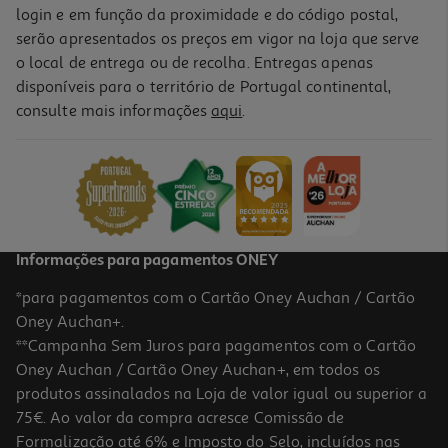
login e em função da proximidade e do código postal,
serão apresentados os preços em vigor na loja que serve
o local de entrega ou de recolha. Entregas apenas
disponíveis para o território de Portugal continental,
consulte mais informações
aqui
.
Informações para pagamentos ONEY
*para pagamentos com o Cartão Oney Auchan / Cartão
Oney Auchan+.
**Campanha Sem Juros para pagamentos com o Cartão
Oney Auchan / Cartão Oney Auchan+, em todos os
produtos assinalados na Loja de valor igual ou superior a
75€. Ao valor da compra acresce Comissão de
Formalização até 6% e Imposto do Selo, incluídos nas