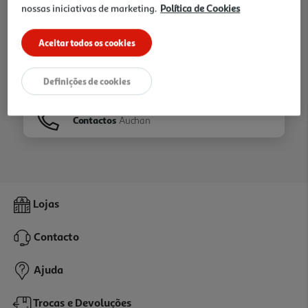
nossas iniciativas de marketing.
Política de Cookies
Ir para
Homepage
Aceitar todos os cookies
Veja os nossos
Folhetos
Definições de cookies
Contactos
Auchan
Lojas
Contacto
Ajuda
Trocas e Devoluções