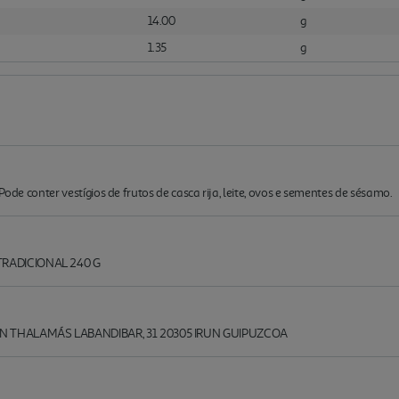
14.00
g
1.35
g
Pode conter vestígios de frutos de casca rija, leite, ovos e sementes de sésamo.
TRADICIONAL 240 G
 THALAMÁS LABANDIBAR, 31 20305 IRUN GUIPUZCOA