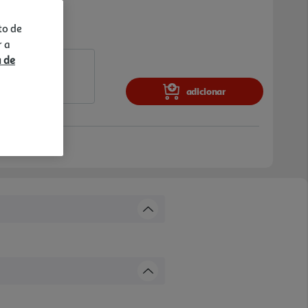
to de
r a
a de
adicionar