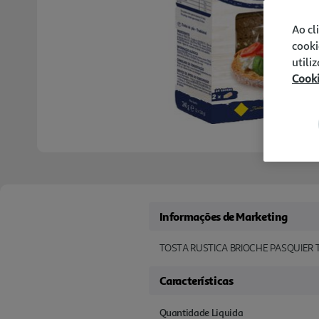
Ao cl
cooki
utili
Cook
Informações de Marketing
TOSTA RUSTICA BRIOCHE PASQUIER 
Características
Quantidade Liquida