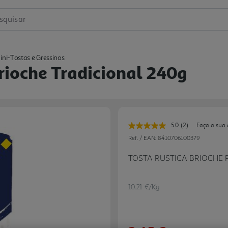
squisar
ini-Tostas e Gressinos
rioche Tradicional 240g
5.0
(2)
Faça a sua 
Leu
2
Ref. / EAN:
8410706100379
avaliações.
Link
TOSTA RUSTICA BRIOCHE 
para
a
mesma
página.
10.21 €/Kg