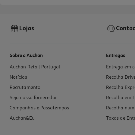
Lojas
Contac
Sobre a Auchan
Entregas
Auchan Retail Portugal
Entrega em c
Paezinhos Auchan Trigo 225g (18un)
Notícias
Recolha Driv
5.29 €/Kg
Recrutamento
Recolha Expr
1,19 €
Seja nosso fornecedor
Recolha em L
Campanhas e Passatempos
Recolha num 
Auchan&Eu
Taxas de Ent