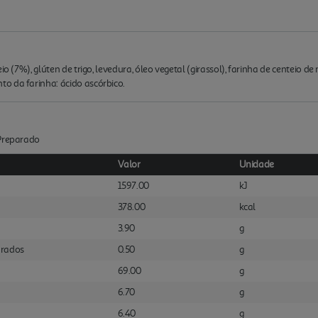
o (7%), glúten de trigo, levedura, óleo vegetal (girassol), farinha de centeio de 
o da farinha: ácido ascórbico.
:Preparado
Valor
Unidade
1597.00
kJ
378.00
kcal
3.90
g
urados
0.50
g
69.00
g
6.70
g
6.40
g