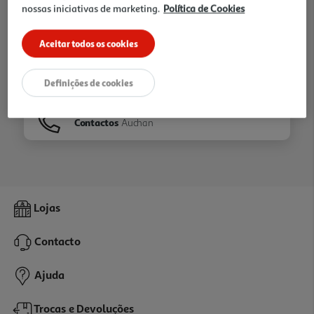
nossas iniciativas de marketing.
Política de Cookies
Ir para
Homepage
Aceitar todos os cookies
Veja os nossos
Folhetos
Definições de cookies
Contactos
Auchan
Lojas
Contacto
Ajuda
Trocas e Devoluções