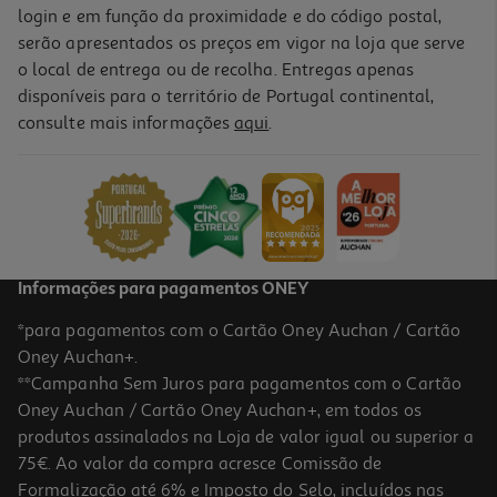
login e em função da proximidade e do código postal,
serão apresentados os preços em vigor na loja que serve
o local de entrega ou de recolha. Entregas apenas
disponíveis para o território de Portugal continental,
consulte mais informações
aqui
.
Informações para pagamentos ONEY
*para pagamentos com o Cartão Oney Auchan / Cartão
Oney Auchan+.
**Campanha Sem Juros para pagamentos com o Cartão
Oney Auchan / Cartão Oney Auchan+, em todos os
produtos assinalados na Loja de valor igual ou superior a
75€. Ao valor da compra acresce Comissão de
Formalização até 6% e Imposto do Selo, incluídos nas