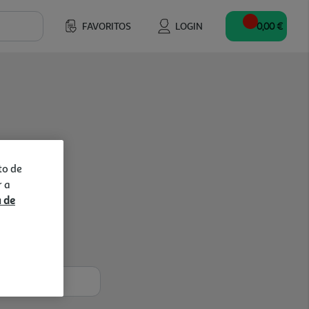
FAVORITOS
LOGIN
0,00 €
to de
r a
a de