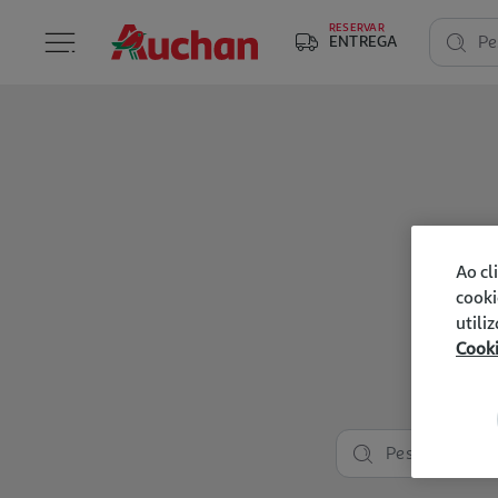
RESERVAR
ENTREGA
Pe
Ao cl
cooki
utili
Cook