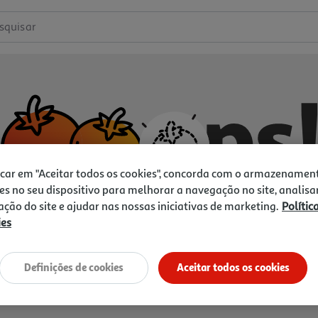
squisar
icar em "Aceitar todos os cookies", concorda com o armazenamen
es no seu dispositivo para melhorar a navegação no site, analisa
zação do site e ajudar nas nossas iniciativas de marketing.
Polític
ies
Não temos o que procura.
Vamos tentar de novo?
Definições de cookies
Aceitar todos os cookies