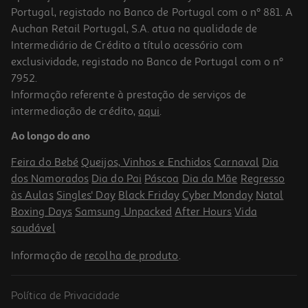
Portugal, registado no Banco de Portugal com o nº 881. A
Auchan Retail Portugal, S.A. atua na qualidade de
Intermediário de Crédito a título acessório com
exclusividade, registado no Banco de Portugal com o nº
7952.
Informação referente à prestação de serviços de
intermediação de crédito,
aqui
.
Mini Forno Flama 1539fl 2000w 60l
Ao longo do ano
159.99 €/un
Feira do Bebé
Queijos, Vinhos e Enchidos
Carnaval
Dia
159,99 €
dos Namorados
Dia do Pai
Páscoa
Dia da Mãe
Regresso
às Aulas
Singles' Day
Black Friday
Cyber Monday
Natal
Boxing Days
Samsung Unpacked
After Hours
Vida
saudável
Informação de
recolha de produto
.
Política de Privacidade