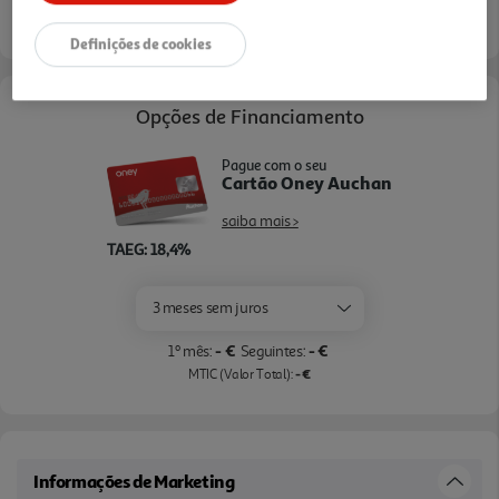
Definições de cookies
Opções de Financiamento
Pague com o seu
Cartão Oney Auchan
saiba mais >
TAEG: 18,4%
3 meses sem juros
- €
- €
1º mês:
Seguintes:
- €
MTIC (Valor Total):
Informações de Marketing