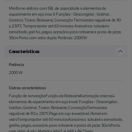
Miniforno elétrico com 58L de capacidade 4 elementos de
aquecimento em aço inox 6 Funções - Descongelar , Grelhar,
Gratinar, Tostar, Rotisserie, Convecção Termostato regulável de 90
a 230°C Temporizador até 60 minutos Acessórios: tabuleiro
esmaltado, grel ha, pegas, acessório para rotisserie e prato de pizza
30cm Porta com vidro duplo Potência: 2000W
Características
Potência
2000 W
Outras características
Função de convecçãoFunção de RotisserieIluminação interna4
elementos de aquecimento em aço inox6 Funções - Descongelar ,
Grelhar, Gratinar, Tostar, Rotisserie, ConvecçãoTermostato
regulável de 90 a 230°CPega em aço inoxidável, Painel em
vidroTemporizador até 60 minutosAcessórios: tabuleiro esmaltado,
grelha, pegas, acessório para rotisserie e prato de pizza 30cmPorta
com vidro duplo, Medidas A642 xL488 x P421mm