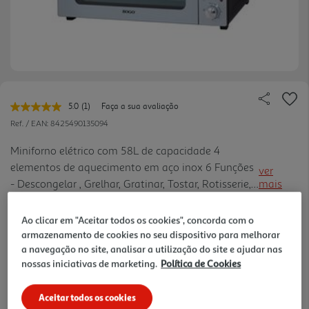
5.0
(1)
Faça a sua avaliação
Leu
uma
Ref. / EAN:
8425490135094
avaliação.
Link
Miniforno elétrico com 58L de capacidade 4
para
elementos de aquecimento em aço inox 6 Funções
a
ver
mesma
- Descongelar , Grelhar, Gratinar, Tostar, Rotisserie,
mais
página.
Convecção Termostato regulável de 90 a 230°C
Temporizador até 60 minutos Acessórios: tabuleiro
Ao clicar em "Aceitar todos os cookies", concorda com o
esmaltado, grel ha, pegas, acessório para rotisserie
armazenamento de cookies no seu dispositivo para melhorar
269,99 €
a navegação no site, analisar a utilização do site e ajudar nas
e prato de pizza 30cm Porta com vidro duplo
nossas iniciativas de marketing.
Política de Cookies
Potência: 2000W
Receba em casa a 10/08/2026
, se encomendar até às 12h.
consultar stock >.
Aceitar todos os cookies