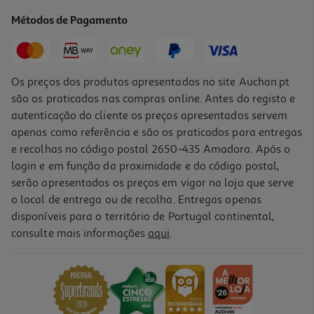
184.99 €/un
Métodos de Pagamento
184,99 €
Os preços dos produtos apresentados no site Auchan.pt
são os praticados nas compras online. Antes do registo e
autenticação do cliente os preços apresentados servem
apenas como referência e são os praticados para entregas
e recolhas no código postal 2650-435 Amadora. Após o
login e em função da proximidade e do código postal,
serão apresentados os preços em vigor na loja que serve
o local de entrega ou de recolha. Entregas apenas
disponíveis para o território de Portugal continental,
4.8
(4)
consulte mais informações
aqui
.
Mini Forno Moulinex Ox464810 Optimo Preto 33l
139.99 €/un
139,99 €