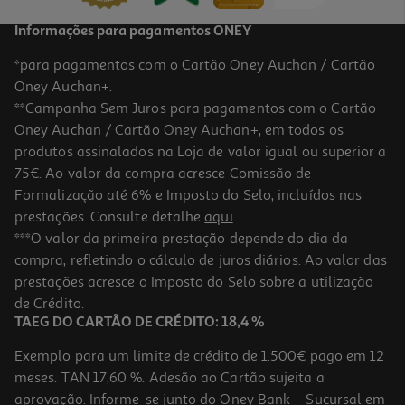
Informações para pagamentos ONEY
*para pagamentos com o Cartão Oney Auchan / Cartão
Oney Auchan+.
**Campanha Sem Juros para pagamentos com o Cartão
Oney Auchan / Cartão Oney Auchan+, em todos os
produtos assinalados na Loja de valor igual ou superior a
75€. Ao valor da compra acresce Comissão de
Formalização até 6% e Imposto do Selo, incluídos nas
prestações. Consulte detalhe
aqui
.
Mini Forno Flama 1538fl 2000w 45l
***O valor da primeira prestação depende do dia da
compra, refletindo o cálculo de juros diários. Ao valor das
129.99 €/un
prestações acresce o Imposto do Selo sobre a utilização
129,99 €
de Crédito.
TAEG DO CARTÃO DE CRÉDITO: 18,4 %
Exemplo para um limite de crédito de 1.500€ pago em 12
meses. TAN 17,60 %. Adesão ao Cartão sujeita a
aprovação. Informe-se junto do Oney Bank – Sucursal em