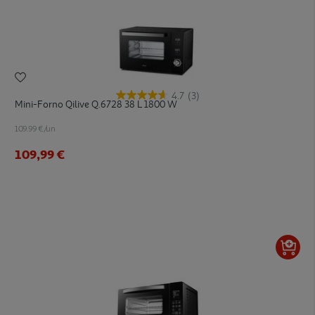
4.7
(3)
Mini-Forno Qilive Q.6728 38 L 1800 W
109.99 €/un
109,99 €