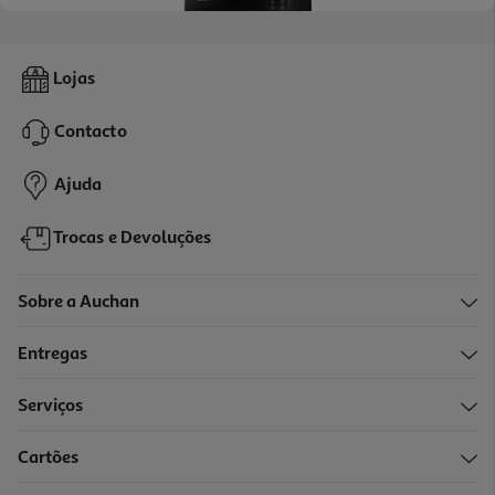
4.0
(4)
Mini Forno Qilive Q.6279 Preto Digital 46l 2000w
Lojas
99.99 €/un
Contacto
99,99 €
Ajuda
Trocas e Devoluções
Sobre a Auchan
Entregas
Serviços
Cartões
Mini Forno Com Convecção De'longhi Eo40112.bk 40l 2000w Preto